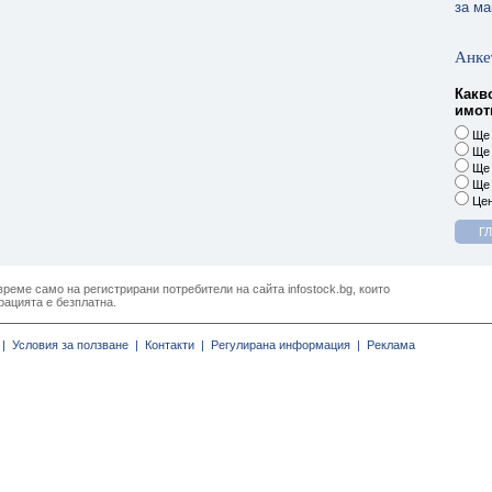
за ма
Анке
Какв
имоти
Ще 
Ще 
Ще 
Ще 
Цен
реме само на регистрирани потребители на сайта infostock.bg, които
рацията е безплатна.
|
Условия за ползване |
Контакти |
Регулирана информация |
Реклама