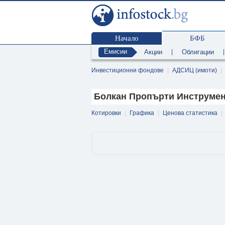
Начало
БФБ
Емисии
Акции
|
Облигации
Инвестиционни фондове
|
АДСИЦ (имоти)
|
Болкан Пропърти Инструмен
Котировки
|
Графика
|
Ценова статистика
|