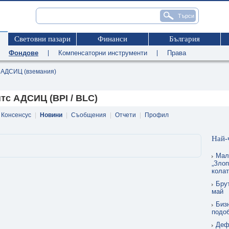
Световни пазари
Финанси
България
|
Фондове
|
Компенсаторни инструменти
|
Права
АДСИЦ (вземания)
тс АДСИЦ (BPI / BLC)
Консенсус
|
Новини
|
Съобщения
|
Отчети
|
Профил
Най-
Мал
„Злоп
кола
Бру
май
Биз
подо
Деф