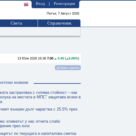
Вход
Регистрация
|
Петък, 7 Август 2026
Света
Справочник
13 Юли 2026 16:36
7.00
0.40
(
6.06%
)
четени новини
ката застраховка с голяма стойност – как
олука на местата в МПС" защитава всеки в
та
тният външен дълг нараства с 25.5% през
нес климатът у нас отчита слабо
брение през юли
ицитът по текущата и капиталова сметка