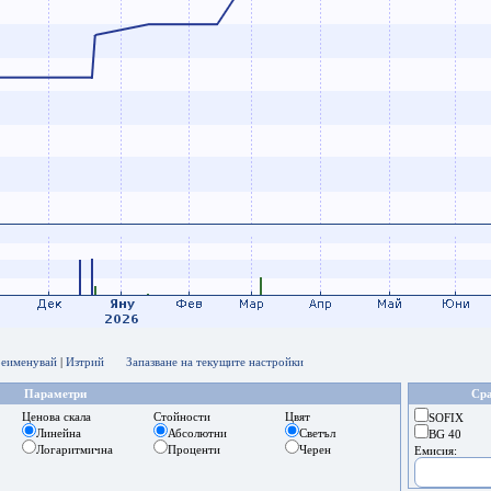
еименувай
|
Изтрий
Запазване на текущите настройки
Параметри
Сра
Ценова скала
Стойности
Цвят
SOFIX
Линейна
Абсолютни
Светъл
BG 40
Логаритмична
Проценти
Черен
Емисия: