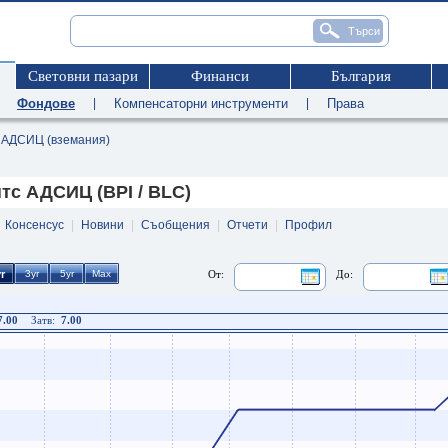
Световни пазари
Финанси
България
|
Фондове
|
Компенсаторни инструменти
|
Права
АДСИЦ (вземания)
тс АДСИЦ (BPI / BLC)
|
Консенсус
|
Новини
|
Съобщения
|
Отчети
|
Профил
От:
До:
7.00
Затв:
7.00