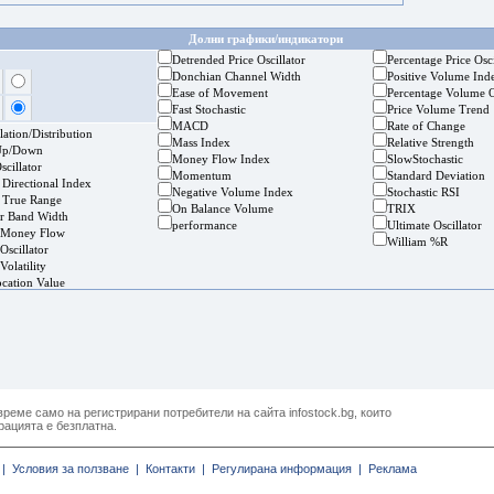
Долни графики/индикатори
Detrended Price Oscillator
Percentage Price Osci
Donchian Channel Width
Positive Volume Ind
Ease of Movement
Percentage Volume O
Fast Stochastic
Price Volume Trend
MACD
Rate of Change
ation/Distribution
Mass Index
Relative Strength
Up/Down
Money Flow Index
SlowStochastic
cillator
Momentum
Standard Deviation
 Directional Index
Negative Volume Index
Stochastic RSI
 True Range
On Balance Volume
TRIX
er Band Width
performance
Ultimate Oscillator
 Money Flow
William %R
Oscillator
Volatility
ocation Value
реме само на регистрирани потребители на сайта infostock.bg, които
рацията е безплатна.
|
Условия за ползване |
Контакти |
Регулирана информация |
Реклама