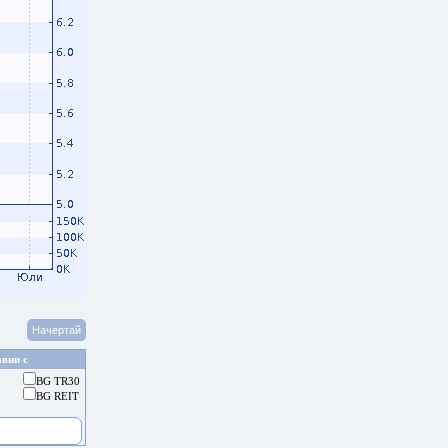
вни с
BG TR30
BG REIT