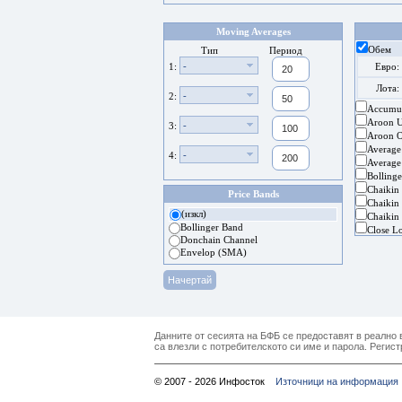
Moving Averages
Обем
Тип
Период
-
1:
Евро:
Лота:
-
2:
Accumul
Aroon 
-
3:
Aroon Os
Average
-
4:
Average
Bolling
Chaikin
Price Bands
Chaikin 
(изкл)
Chaikin 
Bollinger Band
Close L
Donchain Channel
Envelop (SMA)
Данните от сесията на БФБ се предоставят в реално в
са влезли с потребителското си име и парола. Регист
© 2007 - 2026 Инфосток
Източници на информация 