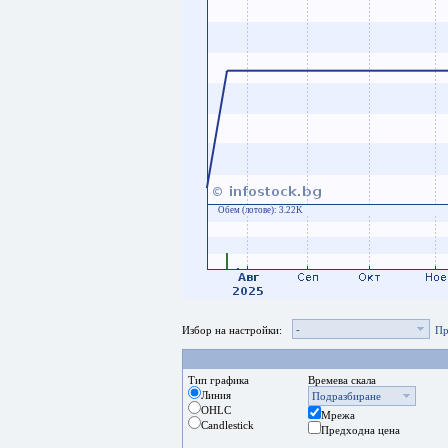
Обем (лотове):
3.22K
-
Избор на настройки:
Пр
Тип графика
Времева скала
Линия
Подразбиране
OHLC
Мрежа
Candlestick
Предходна цена