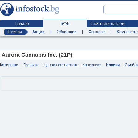
Начало
БФБ
Световни пазари
Емисии
Акции
|
Облигации
|
Фондове
|
Компенсат
Aurora Cannabis Inc. (21P)
Котировки
|
Графика
|
Ценова статистика
|
Консенсус
|
Новини
|
Съобщ