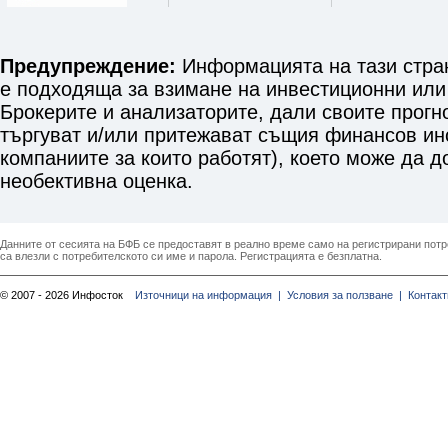
Предупреждение:
Информацията на тази стран
е подходяща за взимане на инвестиционни или
Брокерите и анализаторите, дали своите прогн
търгуват и/или притежават същия финансов инст
компаниите за които работят), което може да 
необективна оценка.
Данните от сесията на БФБ се предоставят в реално време само на регистрирани потреб
са влезли с потребителското си име и парола. Регистрацията е безплатна.
© 2007 - 2026 Инфосток
Източници на информация |
Условия за ползване |
Контакт