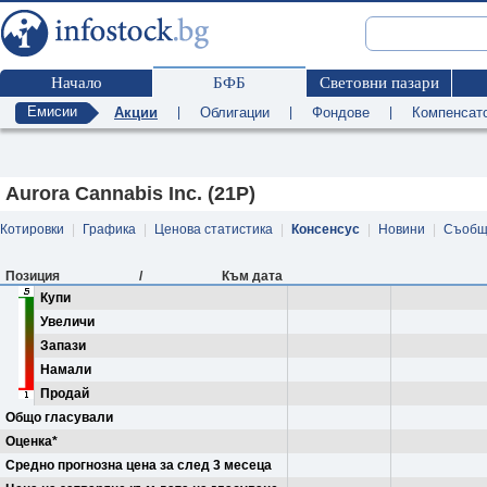
Начало
БФБ
Световни пазари
Емисии
Акции
|
Облигации
|
Фондове
|
Компенсат
Aurora Cannabis Inc. (21P)
Котировки
|
Графика
|
Ценова статистика
|
Консенсус
|
Новини
|
Съобщ
Позиция
/
Към дата
Купи
Увеличи
Запази
Намали
Продай
Общо гласували
Оценка*
Средно прогнозна цена за след 3 месеца