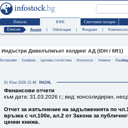
Начало
БФБ
Световни пазари
Емисии
Акции
|
Облигации
|
Фондове
|
Компенсат
Индъстри Дивелъпмънт холдинг АД (IDH / 6R1)
Котировки
|
Графика
|
Ценова статистика
|
Консенсус
|
Новини
|
Съобщ
01 Юни 2026 15:48
RAZHL
Финансови отчети
към дата: 31.03.2026 г.; вид: консолидиран, нео
Отчет за изпълнение на задълженията по чл.10
връзка с чл.100е, ал.2 от Закона за публичн
ценни книжа.