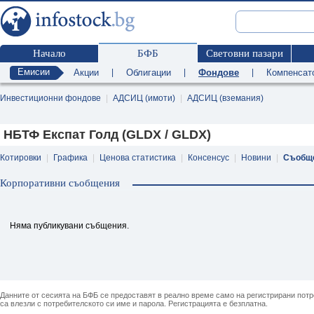
Начало
БФБ
Световни пазари
Емисии
Акции
|
Облигации
|
Фондове
|
Компенсат
Инвестиционни фондове
|
АДСИЦ (имоти)
|
АДСИЦ (вземания)
НБТФ Експат Голд (GLDX / GLDX)
Котировки
|
Графика
|
Ценова статистика
|
Консенсус
|
Новини
|
Съобщ
Корпоративни съобщения
Няма публикувани събщения.
Данните от сесията на БФБ се предоставят в реално време само на регистрирани потреб
са влезли с потребителското си име и парола. Регистрацията е безплатна.