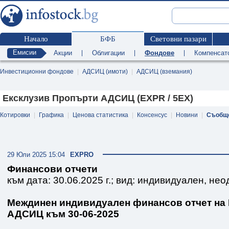
Начало
БФБ
Световни пазари
Емисии
Акции
|
Облигации
|
Фондове
|
Компенсат
Инвестиционни фондове
|
АДСИЦ (имоти)
|
АДСИЦ (вземания)
Ексклузив Пропърти АДСИЦ (EXPR / 5EX)
Котировки
|
Графика
|
Ценова статистика
|
Консенсус
|
Новини
|
Съобщ
29 Юли 2025 15:04
EXPRO
Финансови отчети
към дата: 30.06.2025 г.; вид: индивидуален, не
Междинен индивидуален финансов отчет на
АДСИЦ към 30-06-2025