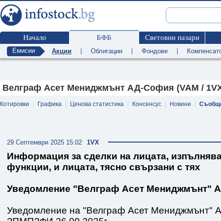
Начало
БФБ
Световни пазари
Емисии
Акции
|
Облигации
|
Фондове
|
Компенсат
Велграф Асет Мениджмънт АД-София (VAM / 1VX
Котировки
|
Графика
|
Ценова статистика
|
Консенсус
|
Новини
|
Съобщ
29 Септември 2025 15:02
1VX
Информация за сделки на лицата, изпълня
функции, и лицата, тясно свързани с тях
Уведомление "Велграф Асет Мениджмънт" 
Уведомление на "Велграф Асет Мениджмънт" А