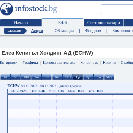
Начало
БФБ
Световни пазари
Емисии
Акции
|
Облигации
|
Фондове
|
Компенсат
Елеа Кепитъл Холдинг АД (ECHW)
Котировки
|
Графика
|
Ценова статистика
|
Консенсус
|
Новини
|
Съобщ
ECHW
: 04.10.2023 - 08.12.2023 - дневна графика
08.12.2023
Отв:
0.46
Мин:
0.46
Макс:
0.46
Затв:
0.46