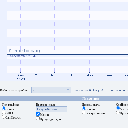
Обем (лотове):
341.5K
-
Избор на настройки:
Преименувай
|
Изтрий
Запазване на
Параметри
Тип графика
Времева скала
Ценова скала
Стойнос
Линия
Линейна
Абсо
Подразбиране
OHLC
Логаритмична
Проц
Мрежа
Candlestick
Предходна цена