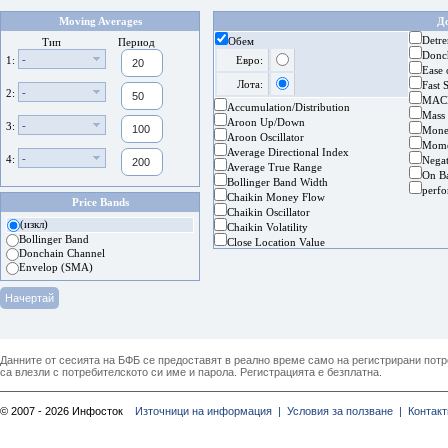
Moving Averages
Д
Detre
Обем
Тип
Период
Donc
-
1:
Евро:
Ease
Лота:
Fast 
-
2:
MAC
Accumulation/Distribution
Mass
Aroon Up/Down
-
3:
Mone
Aroon Oscillator
Mom
Average Directional Index
-
4:
Nega
Average True Range
On B
Bollinger Band Width
perf
Chaikin Money Flow
Price Bands
Chaikin Oscillator
(изкл)
Chaikin Volatility
Bollinger Band
Close Location Value
Donchain Channel
Envelop (SMA)
Данните от сесията на БФБ се предоставят в реално време само на регистрирани потреб
са влезли с потребителското си име и парола. Регистрацията е безплатна.
© 2007 - 2026 Инфосток
Източници на информация |
Условия за ползване |
Контакт