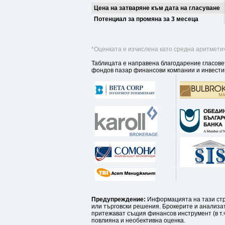
Цена на затваряне към дата на гласуване
Потенциал за промяна за 3 месеца
*Оценката е изчислена като средна аритметич
Таблицата е направена благодарение гласове
фондов пазар финансови компании и инвести
Предупреждение:
Информацията на тази стр
или търговски решения. Брокерите и анализат
притежават същия финансов инструмент (в т.ч
повлияна и необективна оценка.