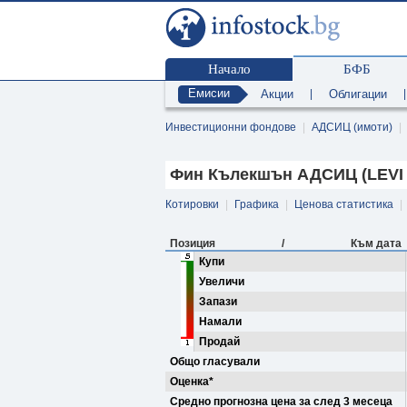
Начало
БФБ
Емисии
Акции
|
Облигации
Инвестиционни фондове
|
АДСИЦ (имоти)
|
Фин Кълекшън АДСИЦ (LEVI /
Котировки
|
Графика
|
Ценова статистика
|
Позиция
/
Към дата
Купи
Увеличи
Запази
Намали
Продай
Общо гласували
Оценка*
Средно прогнозна цена за след 3 месеца