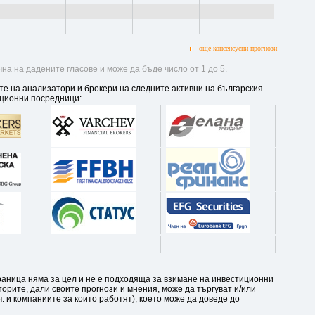
още консенсусни прогнози
на на дадените гласове и може да бъде число от 1 до 5.
те на анализатори и брокери на следните активни на българския
ционни посредници:
аница няма за цел и не е подходяща за взимане на инвестиционни
орите, дали своите прогнози и мнения, може да търгуват и/или
. и компаниите за които работят), което може да доведе до