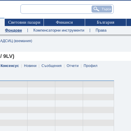
Световни пазари
Финанси
България
|
Фондове
|
Компенсаторни инструменти
|
Права
АДСИЦ (вземания)
 9LV)
Консенсус
|
Новини
|
Съобщения
|
Отчети
|
Профил