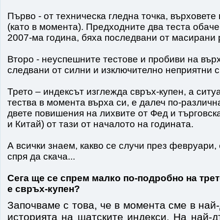
Първо - от техническа гледна точка, върховете 
(като в момента). Предходните два теста обаче 
2007-ма година, бяха последвани от масирани
Второ - неуспешните тестове и пробиви на върх
следвани от силни и изключително неприятни с
Трето – индексът изглежда свръх-купен, а ситу
тества в момента върха си, е далеч по-различн
двете повишения на лихвите от Фед и търговс
и Китай) от тази от началото на годината.
А всички знаем, какво се случи през февруари,
спря да скача...
Сега ще се спрем малко по-подробно на тре
е свръх-купен?
Започваме с това, че в момента сме в най
историята на щатските индекси. На най-