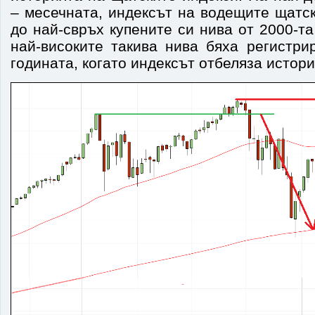
– месечната, индексът на водещите щатс
до най-свръх купените си нива от 2000-та
най-високите такива нива бяха регистри
годината, когато индексът отбеляза истори