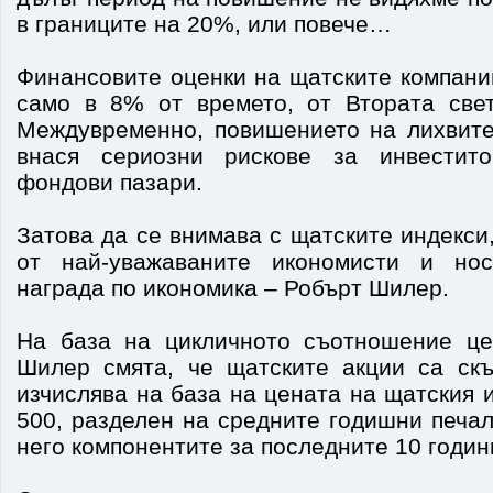
в границите на 20%, или повече…
Финансовите оценки на щатските компани
само в 8% от времето, от Втората све
Междувременно, повишението на лихвите
внася сериозни рискове за инвестит
фондови пазари.
Затова да се внимава с щатските индекси
от най-уважаваните икономисти и но
награда по икономика – Робърт Шилер.
На база на цикличното съотношение це
Шилер смята, че щатските акции са скъ
изчислява на база на цената на щатския
500, разделен на средните годишни печа
него компонентите за последните 10 годин