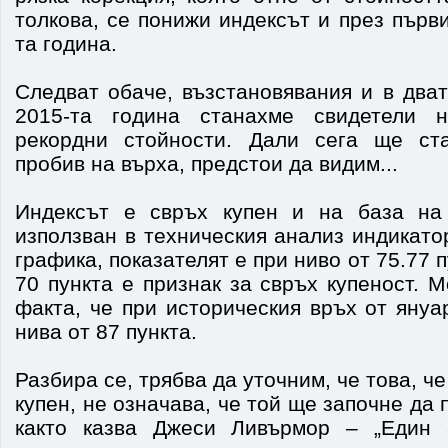
толкова, се понижи индексът и през първ
та година.
Следват обаче, възстановявания и в дват
2015-та година станахме свидетели 
рекордни стойности. Дали сега ще ст
пробив на върха, предстои да видим...
Индексът е свръх купен и на база н
използван в техническия анализ индикато
графика, показателят е при ниво от 75.77 
70 пункта е признак за свръх купеност.
факта, че при историческия връх от януа
нива от 87 пункта.
Разбира се, трябва да уточним, че това, че
купен, не означава, че той ще започне да
както казва Джеси Ливърмор – „Един 