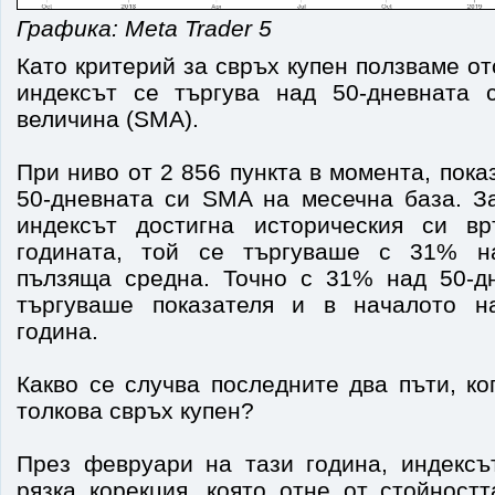
Графика: Meta Trader 5
Като критерий за свръх купен ползваме от
индексът се търгува над 50-дневната 
величина (SMA).
При ниво от 2 856 пункта в момента, пока
50-дневната си SMA на месечна база. За
индексът достигна историческия си в
годината, той се търгуваше с 31% н
пълзяща средна. Точно с 31% над 50-д
търгуваше показателя и в началото н
година.
Какво се случва последните два пъти, к
толкова свръх купен?
През февруари на тази година, индексъ
рязка корекция, която отне от стойност