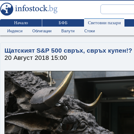
Начало
БФБ
Световни пазари
Индекси
Облигации
Валути
Стоки
Щатският S&P 500 свръх, свръх купен!?
20 Август 2018 15:00