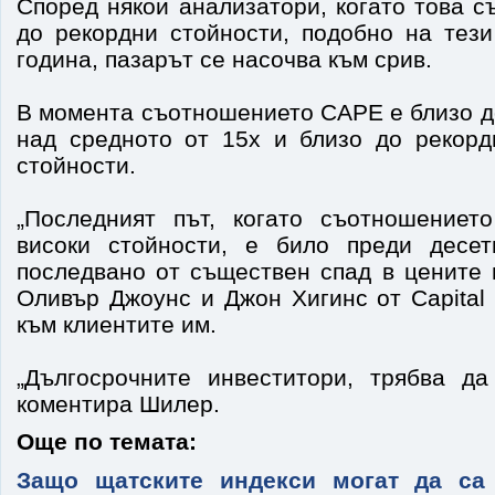
Според някои анализатори, когато това 
до рекордни стойности, подобно на тези
година, пазарът се насочва към срив.
В момента съотношението CAPE е близо до
над средното от 15х и близо до рекорд
стойности.
„Последният път, когато съотношениет
високи стойности, е било преди десет
последвано от съществен спад в цените 
Оливър Джоунс и Джон Хигинс от Capital
към клиентите им.
„Дългосрочните инвеститори, трябва да
коментира Шилер.
Още по темата:
Защо щатските индекси могат да са