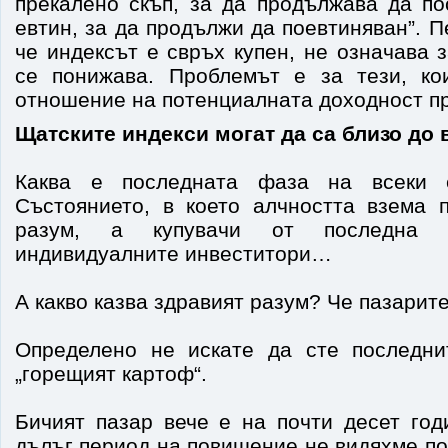
прекалено скъп, за да продължава да по
евтин, за да продължи да поевтиняван”. 
че индексът е свръх купен, не означава
се понижава. Проблемът е за тези, ко
отношение на потенциалната доходност п
Щатските индекси могат да са близо до в
Каква е последната фаза на всеки 
Състоянието, в което алчността взема 
разум, а купувачи от последна и
индивидуалните инвеститори…
А какво казва здравият разум? Че пазарите
Определено не искате да сте последни
„горещият картоф“.
Бичият пазар вече е на почти десет год
дълъг период на повишение не видяхме по