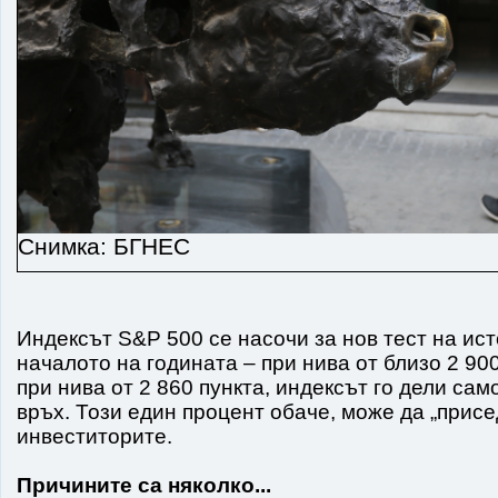
Снимка: БГНЕС
Индексът S&P 500 се насочи за нов тест на ист
началото на годината – при нива от близо 2 90
при нива от 2 860 пункта, индексът го дели сам
връх. Този един процент обаче, може да „присе
инвеститорите.
Причините са няколко...