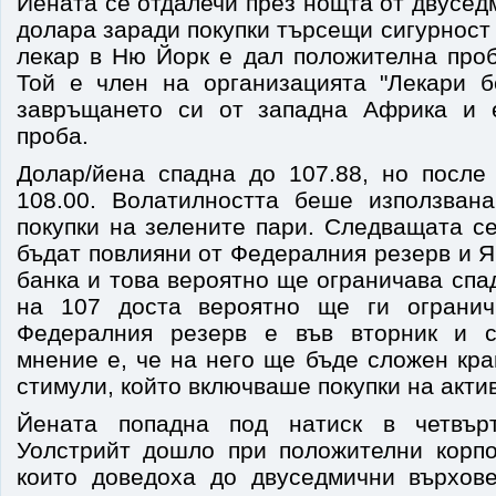
Йената се отдалечи през нощта от двусе
долара заради покупки търсещи сигурност
лекар в Ню Йорк е дал положителна проб
Той е член на организацията "Лекари б
завръщането си от западна Африка и 
проба.
Долар/йена спадна до 107.88, но после
108.00. Волатилността беше използван
покупки на зелените пари. Следващата с
бъдат повлияни от Федералния резерв и 
банка и това вероятно ще ограничава спа
на 107 доста вероятно ще ги огранич
Федералния резерв е във вторник и 
мнение е, че на него ще бъде сложен кра
стимули, който включваше покупки на акти
Йената попадна под натиск в четвър
Уолстрийт дошло при положителни корпо
които доведоха до двуседмични върхов