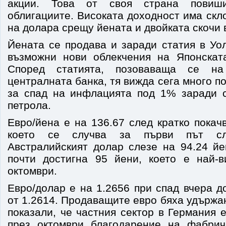
акции. Това от своя страна повиш
облигациите. Високата доходност има скл
на долара срещу йената и двойката скочи 
Йената се продава и заради статия в Уо
възможни нови облекчения на Японскат
Според статията, позоваваща се н
централната банка, тя вижда сега много п
за спад на инфлацията под 1% заради 
петрола.
Евро/йена е на 136.67 след кратко покач
което се случва за първи път сл
Австралийският долар слезе на 94.24 йе
почти достигна 95 йени, което е най-
октомври.
Евро/долар е на 1.2656 при спад вчера 
от 1.2614. Продаващите евро бяха удържа
показали, че частния сектор в Германия 
през октомври благодарение на фабрич