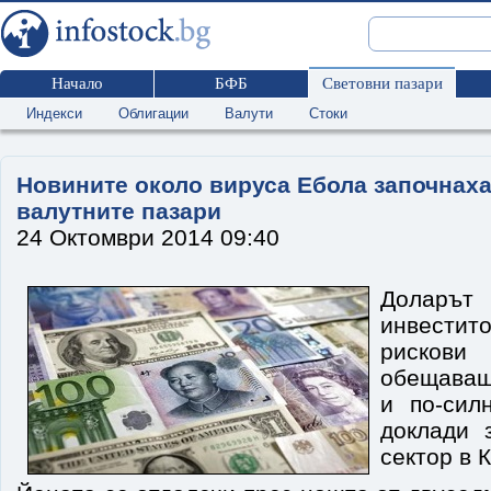
Начало
БФБ
Световни пазари
Индекси
Облигации
Валути
Стоки
Новините около вируса Ебола започнаха
валутните пазари
24 Октомври 2014 09:40
Доларът 
инвестит
рискови
обещаващ
и по-сил
доклади 
сектор в 