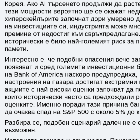
Корея. Ако AI търсенето продължи да раст
тези мощности вероятно ще се окажат нед
хиперскейлърите започнат дори умерено д
на инвестициите си, индустрията може мно
премине от недостиг към свръхпредлагане
исторически е било най-големият риск за 
памети.
Интересно е, че подобни опасения вече за
появяват и сред големите инвестиционни 
на Bank of America наскоро предупредиха,
настроения на пазара достигат екстремни 
акциите с най-високи оценки започват да 
които исторически често са предхождали р
оценките. Именно поради тази причина ба
да очаква спад на S&P 500 с около 5% до к
Разбира се, подобен сценарий далеч не е
възможен.