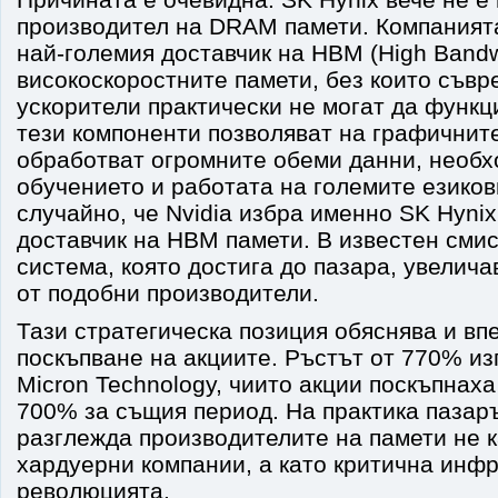
производител на DRAM памети. Компанията
най-големия доставчик на HBM (High Bandw
високоскоростните памети, без които съвр
ускорители практически не могат да функ
тези компоненти позволяват на графичнит
обработват огромните обеми данни, необх
обучението и работата на големите езиков
случайно, че Nvidia избра именно SK Hyni
доставчик на HBM памети. В известен смис
система, която достига до пазара, увелича
от подобни производители.
Тази стратегическа позиция обяснява и в
поскъпване на акциите. Ръстът от 770% и
Micron Technology, чиито акции поскъпнах
700% за същия период. На практика пазар
разглежда производителите на памети не 
хардуерни компании, а като критична инфр
революцията.