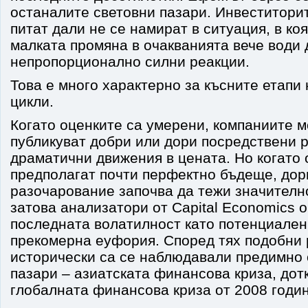
останалите световни пазари. Инвеститорит
питат дали не се намират в ситуация, в ко
малката промяна в очакванията вече води 
непропорционално силни реакции.
Това е много характерно за късните етапи
цикли.
Когато оценките са умерени, компаниите м
публикуват добри или дори посредствени 
драматични движения в цената. Но когато 
предполагат почти перфектно бъдеще, дор
разочарование започва да тежи значителн
затова анализатори от Capital Economics 
последната волатилност като потенциален
прекомерна еуфория. Според тях подобни 
исторически са се наблюдавали предимно 
пазари – азиатската финансова криза, дот
глобалната финансова криза от 2008 годин