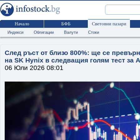
Начало
БФБ
Световни пазари
Индекси
Облигации
Валути
Стоки
След ръст от близо 800%: ще се превър
на SK Hynix в следващия голям тест за 
06 Юли 2026 08:01