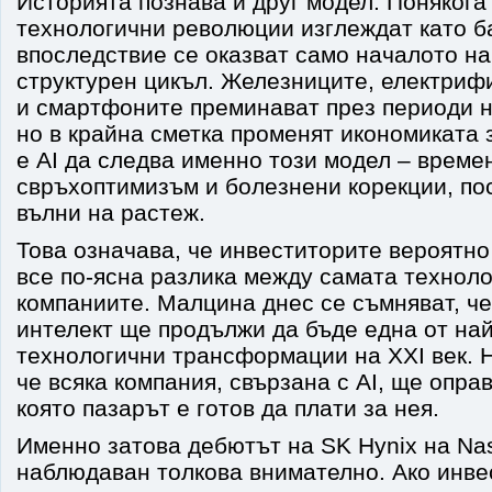
Историята познава и друг модел. Понякога
технологични революции изглеждат като б
впоследствие се оказват само началото на
структурен цикъл. Железниците, електриф
и смартфоните преминават през периоди н
но в крайна сметка променят икономиката
е AI да следва именно този модел – време
свръхоптимизъм и болезнени корекции, по
вълни на растеж.
Това означава, че инвеститорите вероятно
все по-ясна разлика между самата техноло
компаниите. Малцина днес се съмняват, че
интелект ще продължи да бъде една от на
технологични трансформации на XXI век. Н
че всяка компания, свързана с AI, ще опра
която пазарът е готов да плати за нея.
Именно затова дебютът на SK Hynix на Na
наблюдаван толкова внимателно. Ако инве