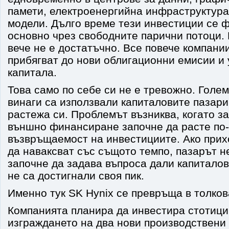
памети, електроенергийна инфраструктура
модели. Дълго време тези инвестиции се 
основно чрез свободните парични потоци.
вече не е достатъчно. Все повече компани
прибягват до нови облигационни емисии и
капитала.
Това само по себе си не е тревожно. Голе
винаги са използвали капиталовите пазар
растежа си. Проблемът възниква, когато з
външно финансиране започне да расте по-
възвръщаемост на инвестициите. Ако прих
да наваксват със същото темпо, пазарът 
започне да задава въпроса дали капиталов
не са достигнали своя пик.
Именно тук SK Hynix се превръща в толков
Компанията планира да инвестира стотици
изграждането на два нови производствени