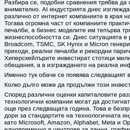
Разбира се, подобни сравнения трябва да 
внимателно. AI индустрията днес изглежд
различно от интернет компаниите в края на
Тогава огромна част от компаниите практи
печалби, а бизнес моделите им тепърва тр
жизнеспособността си. Днес ситуацията е р
Broadcom, TSMC, SK Hynix и Micron генер
приходи, реални печалби и рекордни парич
Хиперскейлърите инвестират стотици мили
обещания, а в изграждането на реална ин
Именно тук обаче се появява следващият 
Колко дълго може да продължи този инвес
Според различни оценки капиталовите раз
технологични компании могат да достигнат
още през следващата година. Това е безп
дори за стандартите на технологичната и
като Microsoft, Amazon, Alphabet, Meta и 
едновременно в центрове за данни, графи