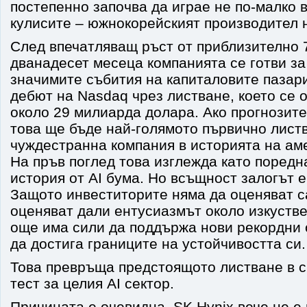
постепенно започва да играе не по-малко 
кулисите – южнокорейският производител н
След впечатляващ ръст от приблизително 
дванадесет месеца компанията се готви за
значимите събития на капиталовите пазари
дебют на Nasdaq чрез листване, което се 
около 29 милиарда долара. Ако прогнозите
това ще бъде най-голямото първично лист
чуждестранна компания в историята на ам
На пръв поглед това изглежда като поред
история от AI бума. Но всъщност залогът е
Защото инвеститорите няма да оценяват с
оценяват дали ентусиазмът около изкустве
още има сили да поддържа нови рекордни 
да достига границите на устойчивостта си.
Това превръща предстоящото листване в 
тест за целия AI сектор.
Причината е очевидна. SK Hynix вече не е