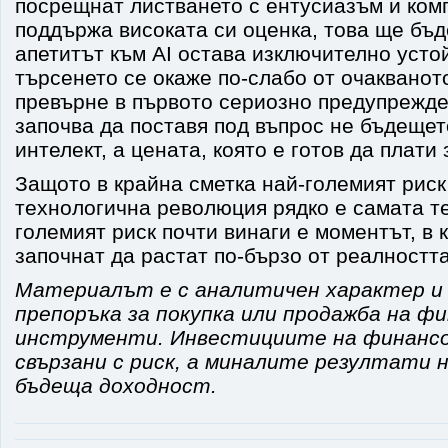
посрещнат листването с ентусиазъм и ком
поддържа високата си оценка, това ще бъд
апетитът към AI остава изключително усто
търсенето се окаже по-слабо от очакванот
превърне в първото сериозно предупрежде
започва да поставя под въпрос не бъдещет
интелект, а цената, която е готов да плати 
Защото в крайна сметка най-големият риск
технологична революция рядко е самата т
големият риск почти винаги е моментът, в 
започнат да растат по-бързо от реалността
Материалът е с аналитичен характер и
препоръка за покупка или продажба на ф
инструменти. Инвестициите на финансо
свързани с риск, а миналите резултати
бъдеща доходност.