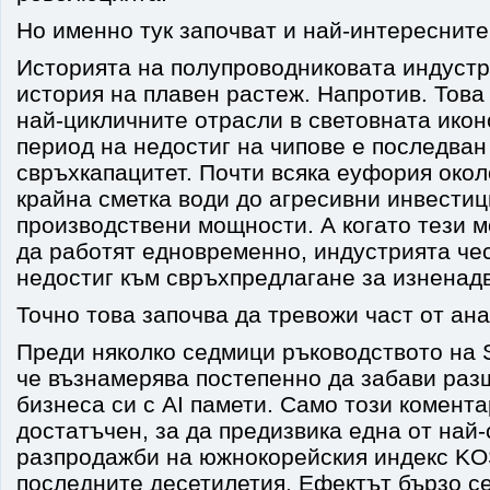
Но именно тук започват и най-интересните
Историята на полупроводниковата индустр
история на плавен растеж. Напротив. Това
най-цикличните отрасли в световната икон
период на недостиг на чипове е последван
свръхкапацитет. Почти всяка еуфория окол
крайна сметка води до агресивни инвестиц
производствени мощности. А когато тези 
да работят едновременно, индустрията че
недостиг към свръхпредлагане за изненад
Точно това започва да тревожи част от ан
Преди няколко седмици ръководството на 
че възнамерява постепенно да забави раз
бизнеса си с AI памети. Само този комента
достатъчен, за да предизвика една от най
разпродажби на южнокорейския индекс KO
последните десетилетия. Ефектът бързо се