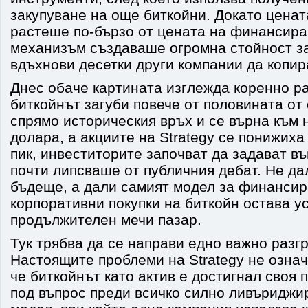
закупуване на още биткойни. Докато ценат
растеше по-бързо от цената на финансира
механизъм създаваше огромна стойност з
вдъхнови десетки други компании да копир
Днес обаче картината изглежда коренно ра
биткойнът загуби повече от половината от
спрямо историческия връх и се върна към 
долара, а акциите на Strategy се понижиха
пик, инвеститорите започват да задават въ
почти липсваше от публичния дебат. Не да
бъдеще, а дали самият модел за финансир
корпоративни покупки на биткойн остава у
продължителен мечи пазар.
Тук трябва да се направи едно важно разг
Настоящите проблеми на Strategy не озна
че биткойнът като актив е достигнал своя 
под въпрос преди всичко силно ливъриджи