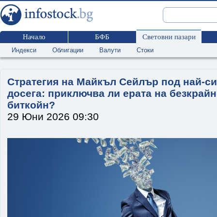
Начало
БФБ
Световни пазари
Индекси
Облигации
Валути
Стоки
Стратегия на Майкъл Сейлър под най-си
досега: приключва ли ерата на безкрайн
биткойн?
29 Юни 2026 09:30