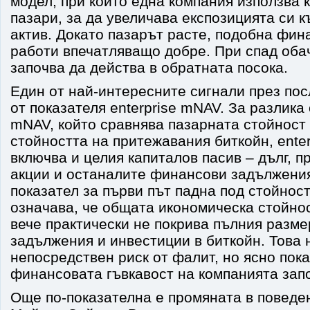
модел, при който една компания използва 
пазари, за да увеличава експозицията си 
актив. Докато пазарът расте, подобна фин
работи впечатляващо добре. При спад оба
започва да действа в обратната посока.
Един от най-интересните сигнали през по
от показателя enterprise mNAV. За разлика
mNAV, който сравнява пазарната стойност
стойността на притежавания биткойн, ente
включва и целия капиталов пасив – дълг, 
акции и останалите финансови задължени
показател за първи път падна под стойност 
означава, че общата икономическа стойно
вече практически не покрива пълния разме
задължения и инвестиции в биткойн. Това 
непосредствен риск от фалит, но ясно пока
финансовата гъвкавост на компанията зап
Още по-показателна е промяната в поведе