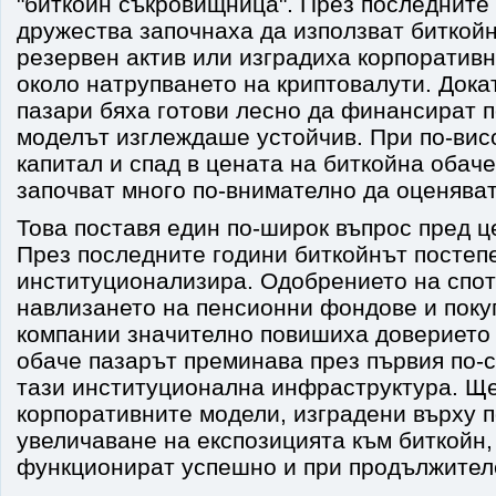
"биткойн съкровищница". През последните 
дружества започнаха да използват биткойн
резервен актив или изградиха корпоративн
около натрупването на криптовалути. Дока
пазари бяха готови лесно да финансират 
моделът изглеждаше устойчив. При по-висо
капитал и спад в цената на биткойна обач
започват много по-внимателно да оценяват
Това поставя един по-широк въпрос пред ц
През последните години биткойнът постеп
институционализира. Одобрението на спот
навлизането на пенсионни фондове и поку
компании значително повишиха доверието 
обаче пазарът преминава през първия по-с
тази институционална инфраструктура. Ще
корпоративните модели, изградени върху 
увеличаване на експозицията към биткойн,
функционират успешно и при продължител