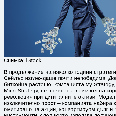
Снимка: iStock
В продължение на няколко години стратег
Сейлър изглеждаше почти непобедима. До
биткойна растеше, компанията му Strategy,
MicroStrategy, се превърна в символ на ко
революция при дигиталните активи. Моде
изключително прост – компанията набира 
емитиране на акции, конвертируем дълг и
инструменти, след което използва получен