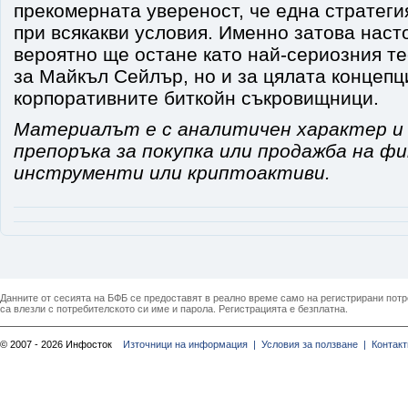
прекомерната увереност, че една стратеги
при всякакви условия. Именно затова нас
вероятно ще остане като най-сериозния те
за Майкъл Сейлър, но и за цялата концепц
корпоративните биткойн съкровищници.
Материалът е с аналитичен характер и
препоръка за покупка или продажба на ф
инструменти или криптоактиви.
Данните от сесията на БФБ се предоставят в реално време само на регистрирани потреб
са влезли с потребителското си име и парола. Регистрацията е безплатна.
© 2007 - 2026 Инфосток
Източници на информация |
Условия за ползване |
Контакт