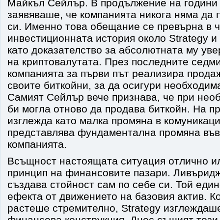
Майкъл Сейлър. В продължение на години 
заявяваше, че компанията никога няма да 
си. Именно това обещание се превърна в ч
инвестиционната история около Strategy 
като доказателство за абсолютната му ув
на криптовалутата. През последните седм
компанията за първи път реализира продаж
своите биткойни, за да осигури необходим
Самият Сейлър вече признава, че при необ
би могла отново да продава биткойн. На п
изглежда като малка промяна в комуникаци
представлява фундаментална промяна въ
компанията.
Всъщност настоящата ситуация отлично и
принцип на финансовите пазари. Ливъридж
създава стойност сам по себе си. Той еди
ефекта от движението на базовия актив. К
растеше стремително, Strategy изглеждаш
финансова конструкция. Днес същият този