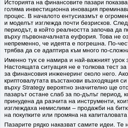
Историята на финансовите пазари показва,
голяма инвестиционна иновация преминав
процес. В началото ентусиазмът е огромен
и моделът изглежда почти безрисков. След
периодът, в който реалността започва да 
върху първоначалната еуфория. Това не о
непременно, че идеята е погрешна. По-чес
трябва да се адаптира към много по-сложн
Именно тук се намира и най-важният урок 
Настоящата ситуация не е толкова тест за
за финансовия инженеринг около него. Ако
криптовалутата възстанови възходящия си 
върху Strategy вероятно значително ще от
пазарът остане слаб за по-дълъг период, 
принудена да разчита на инструменти, кои
изглеждаха немислими – продажби на битк
на покупките или промяна на капиталовата 
Пазарите рядко наказват самите идеи. Те 