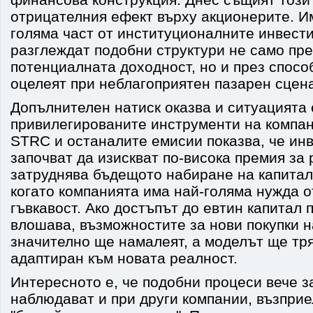
отрицателния ефект върху акционерите. И
голяма част от институционалните инвест
разглеждат подобни структури не само пре
потенциалната доходност, но и през спосо
оцелеят при неблагоприятен пазарен сцен
Допълнителен натиск оказва и ситуацията 
привилегированите инструменти на компан
STRC и останалите емисии показва, че ин
започват да изискват по-висока премия за 
затруднява бъдещото набиране на капитал
когато компанията има най-голяма нужда 
гъвкавост. Ако достъпът до евтин капитал 
влошава, възможностите за нови покупки н
значително ще намалеят, а моделът ще тр
адаптиран към новата реалност.
Интересното е, че подобни процеси вече з
наблюдават и при други компании, възпри