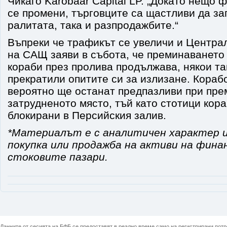
Чикаго Karobaar Capital LP. „Докато нещо
се промени, търговците са щастливи да за
ралитата, така и разпродажбите.“
Въпреки че трафикът се увеличи и Центра
на САЩ заяви в събота, че преминаването 
кораби през пролива продължава, някои та
прекратили опитите си за излизане. Кора
вероятно ще останат предпазливи при пре
затрудненото място, тъй като стотици кор
блокирани в Персийския залив.
*Материалът е с аналитичен характер и
покупка или продажба на активи на фина
стоковите пазари.
Данните от сесията на БФБ се предоставят в реално време само на регистрирани потреб