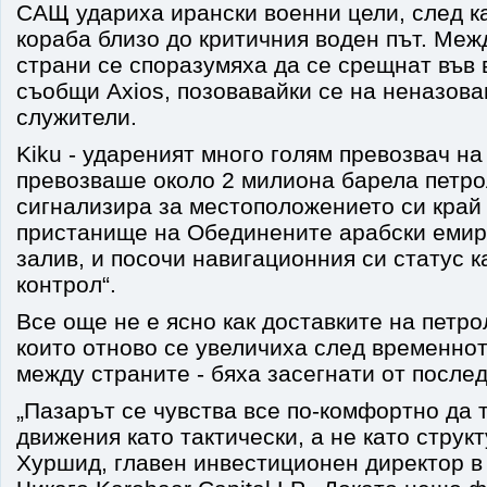
САЩ удариха ирански военни цели, след к
кораба близо до критичния воден път. Ме
страни се споразумяха да се срещнат във 
съобщи Axios, позовавайки се на неназов
служители.
Kiku - удареният много голям превозвач на
превозваше около 2 милиона барела петро
сигнализира за местоположението си край
пристанище на Обединените арабски емир
залив, и посочи навигационния си статус к
контрол“.
Все още не е ясно как доставките на петро
които отново се увеличиха след временно
между страните - бяха засегнати от после
„Пазарът се чувства все по-комфортно да 
движения като тактически, а не като структ
Хуршид, главен инвестиционен директор в