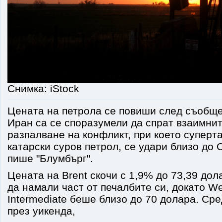
Снимка: iStock
Цената на петрола се повиши след съобщ
Иран са се споразумели да спрат взаимнит
разпалване на конфликт, при което суперт
катарски суров петрол, се удари близо до 
пише "Блумбърг".
Цената на Brent скочи с 1,9% до 73,39 дол
да намали част от печалбите си, докато We
Intermediate беше близо до 70 долара. Сре
през уикенда,