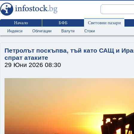
Начало
БФБ
Световни пазари
Индекси
Облигации
Валути
Стоки
Петролът поскъпва, тъй като САЩ и Иран
спрат атаките
29 Юни 2026 08:30