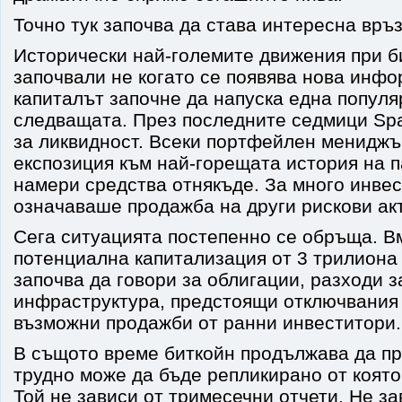
Точно тук започва да става интересна връз
Исторически най-големите движения при б
започвали не когато се появява нова инфо
капиталът започне да напуска една популя
следващата. През последните седмици Sp
за ликвидност. Всеки портфейлен мениджъ
експозиция към най-горещата история на 
намери средства отнякъде. За много инвес
означаваше продажба на други рискови ак
Сега ситуацията постепенно се обръща. Вм
потенциална капитализация от 3 трилиона
започва да говори за облигации, разходи з
инфраструктура, предстоящи отключвания 
възможни продажби от ранни инвеститори.
В същото време биткойн продължава да пр
трудно може да бъде репликирано от която
Той не зависи от тримесечни отчети. Не з