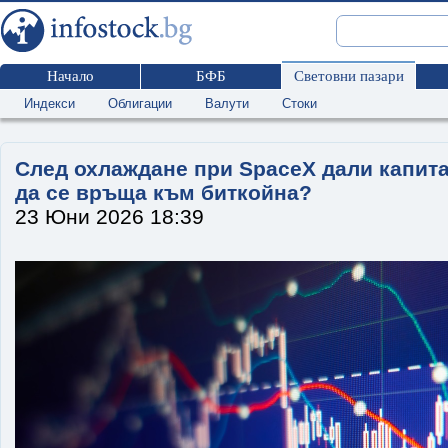
Начало
БФБ
Световни пазари
Индекси
Облигации
Валути
Стоки
След охлаждане при SpaceX дали капита
да се връща към биткойна?
23 Юни 2026 18:39