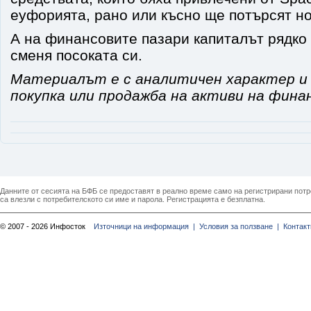
еуфорията, рано или късно ще потърсят но
А на финансовите пазари капиталът рядко 
сменя посоката си.
Материалът е с аналитичен характер и 
покупка или продажба на активи на фина
Данните от сесията на БФБ се предоставят в реално време само на регистрирани потреб
са влезли с потребителското си име и парола. Регистрацията е безплатна.
© 2007 - 2026 Инфосток
Източници на информация |
Условия за ползване |
Контакт