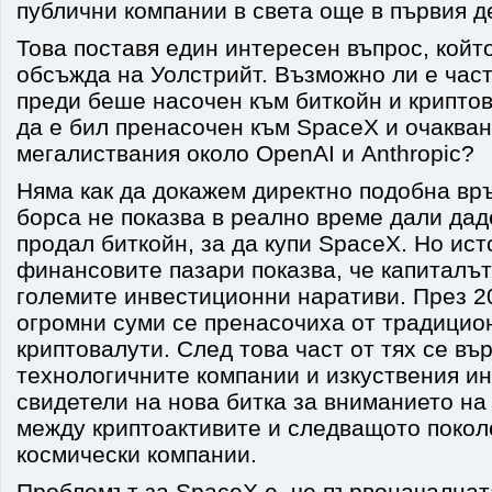
публични компании в света още в първия д
Това поставя един интересен въпрос, който
обсъжда на Уолстрийт. Възможно ли е част
преди беше насочен към биткойн и крипто
да е бил пренасочен към SpaceX и очакван
мегалиствания около OpenAI и Anthropic?
Няма как да докажем директно подобна връ
борса не показва в реално време дали дад
продал биткойн, за да купи SpaceX. Но ист
финансовите пазари показва, че капиталъ
големите инвестиционни наративи. През 2
огромни суми се пренасочиха от традицио
криптовалути. След това част от тях се въ
технологичните компании и изкуствения ин
свидетели на нова битка за вниманието на
между криптоактивите и следващото покол
космически компании.
Проблемът за SpaceX е, че първоначалнат