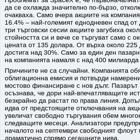
да се охлажда значително по-бързо, откол
очакваха. Само вчера акциите на компания
16.4% – най-големият еднодневен спад от
три търговски сесии акциите загубиха око
стойността си и вече се търгуват само с о
цената от 135 долара. От върха около 225
достига над 30%. Само за един ден пазар
на компанията намаля с над 400 милиарда
Причините не са случайни. Компанията об
облигационна емисия и потвърди намерен
мостово финансиране с нов дълг. Пазарът 
осъзнава, че дори най-впечатляващите ист
безкрайно да растат по права линия. Допъ
идва от предстоящите отключвания на акци
увеличат свободно търгувания обем много
следващите месеци. Анализатори предупре
началото на септември свободният флоут
драматично спрямо сегашните нива.