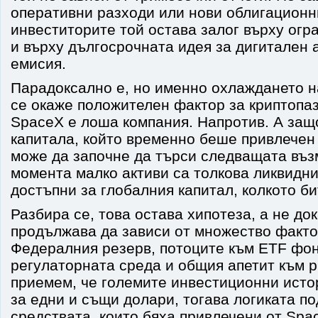
оперативни разходи или нови облигационн
инвеститорите той остава залог върху огр
и върху дългосрочната идея за дигитален 
емисия.
Парадоксално е, но именно охлаждането 
се окаже положителен фактор за криптопа
SpaceX е лоша компания. Напротив. А защо
капитала, който временно беше привлечен 
може да започне да търси следващата въз
момента малко активи са толкова ликвидни
достъпни за глобалния капитал, колкото би
Разбира се, това остава хипотеза, а не до
продължава да зависи от множество факто
Федералния резерв, потоците към ETF фон
регулаторната среда и общия апетит към р
приемем, че големите инвестиционни исто
за едни и същи долари, тогава логиката по
средствата, които бяха привлечени от Spa