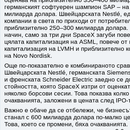
германският софтуерен шампион SAP – на
милиарда долара. Швейцарската Nestlé, е
компании в света по приходи от потребител
приблизително 250–300 милиарда долара. 
начин, само за три дни SpaceX загуби пове
цялата капитализация на ASML, повече от
капитализация на LVMH и приблизително к
на Novo Nordisk.
Още по-показателно е комбинираното срав
Швейцарската Nestlé, германската Siemens
и френската Schneider Electric заедно се 
стойността, която SpaceX изтри от оценкат
няколко борсови сесии. Това показва колк
очакванията, заложени в цената след IPO-
Важно е обаче да се отбележи, че бизнесъ
станал с 600 милиарда долара по-малко це
Това, което се промени, бяха очакванията. 