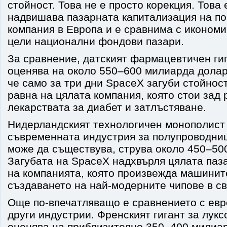
стойност. Това не е просто корекция. Това 
надвишава пазарната капитализация на по
компания в Европа и е сравнима с икономи
цели национални фондови пазари.
За сравнение, датският фармацевтичен гиг
оценява на около 550–600 милиарда долар
че само за три дни SpaceX загуби стойнос
равна на цялата компания, която стои зад
лекарствата за диабет и затлъстяване.
Нидерландският технологичен монополист
съвременната индустрия за полупроводниц
може да съществува, струва около 450–50
Загубата на SpaceX надхвърля цялата паз
на компанията, която произвежда машинит
създаването на най-модерните чипове в св
Още по-впечатляващо е сравнението с евр
други индустрии. Френският гигант за лук
оценява на приблизително 350–400 милиар