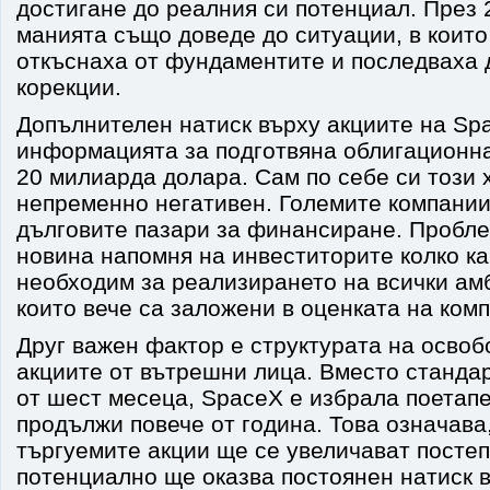
достигане до реалния си потенциал. През 
манията също доведе до ситуации, в които
откъснаха от фундаментите и последваха
корекции.
Допълнителен натиск върху акциите на Sp
информацията за подготвяна облигационна
20 милиарда долара. Сам по себе си този 
непременно негативен. Големите компании
дълговите пазари за финансиране. Пробле
новина напомня на инвеститорите колко к
необходим за реализирането на всички ам
които вече са заложени в оценката на ком
Друг важен фактор е структурата на осво
акциите от вътрешни лица. Вместо стандар
от шест месеца, SpaceX е избрала поетапе
продължи повече от година. Това означава
търгуемите акции ще се увеличават постеп
потенциално ще оказва постоянен натиск 