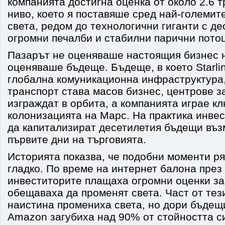
компанията достигна оценка от около 2.6 
ниво, което я поставяше сред най-големит
света, редом до технологични гиганти с де
огромни печалби и стабилни парични пото
Пазарът не оценяваше настоящия бизнес 
оценяваше бъдеще. Бъдеще, в което Starli
глобална комуникационна инфраструктура,
транспорт става масов бизнес, центрове з
изграждат в орбита, а компанията играе к
колонизацията на Марс. На практика инве
да капитализират десетилетия бъдещи въ
първите дни на търговията.
Историята показва, че подобни моменти р
гладко. По време на интернет балона през 
инвеститорите плащаха огромни оценки за
обещаваха да променят света. Част от тез
наистина промениха света, но дори бъдещ
Amazon загубиха над 90% от стойността с