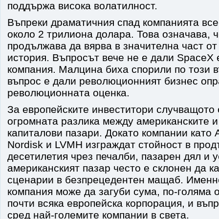
поддържа висока волатилност.
Въпреки драматичния спад компанията все
около 2 трилиона долара. Това означава, 
продължава да вярва в значителна част от
история. Въпросът вече не е дали SpaceX
компания. Малцина биха спорили по този в
въпрос е дали революционният бизнес оп
революционната оценка.
За европейските инвеститори случващото 
огромната разлика между американските и
капиталови пазари. Докато компании като 
Nordisk и LVMH изграждат стойност в про
десетилетия чрез печалби, пазарен дял и 
американският пазар често е склонен да 
сценарии в безпрецедентен мащаб. Именн
компания може да загуби сума, по-голяма 
почти всяка европейска корпорация, и въпр
сред най-големите компании в света.