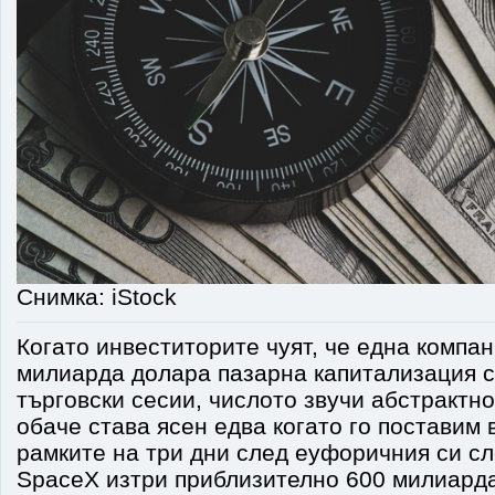
Снимка: iStock
Когато инвеститорите чуят, че една компан
милиарда долара пазарна капитализация с
търговски сесии, числото звучи абстрактн
обаче става ясен едва когато го поставим в
рамките на три дни след еуфоричния си с
SpaceX изтри приблизително 600 милиард