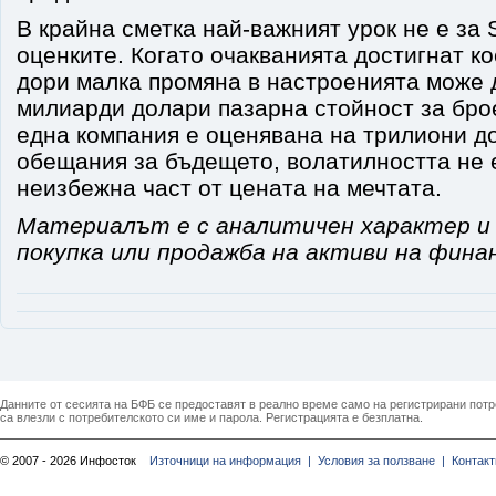
В крайна сметка най-важният урок не е за 
оценките. Когато очакванията достигнат к
дори малка промяна в настроенията може
милиарди долари пазарна стойност за брое
една компания е оценявана на трилиони д
обещания за бъдещето, волатилността не е
неизбежна част от цената на мечтата.
Материалът е с аналитичен характер и 
покупка или продажба на активи на фина
Данните от сесията на БФБ се предоставят в реално време само на регистрирани потреб
са влезли с потребителското си име и парола. Регистрацията е безплатна.
© 2007 - 2026 Инфосток
Източници на информация |
Условия за ползване |
Контакт