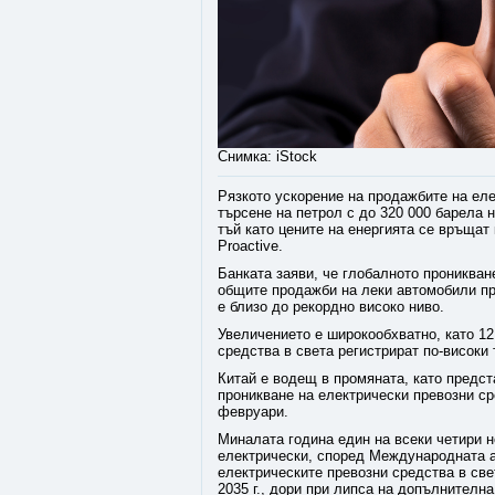
Снимка: iStock
Рязкото ускорение на продажбите на ел
търсене на петрол с до 320 000 барела 
тъй като цените на енергията се връщат
Proactive.
Банката заяви, че глобалното проникван
общите продажби на леки автомобили пре
е близо до рекордно високо ниво.
Увеличението е широкообхватно, като 12
средства в света регистрират по-високи
Китай е водещ в промяната, като предст
проникване на електрически превозни сре
февруари.
Миналата година един на всеки четири 
електрически, според Международната аг
електрическите превозни средства в св
2035 г., дори при липса на допълнителн