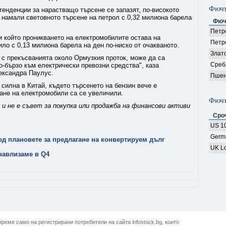
Фючъ
тенденции за нарастващо търсене се запазят, по-високото
 намали световното търсене на петрол с 0,32 милиона барела
Фюч
Петро
и който проникването на електромобилите остава на
Петр
ило с 0,13 милиона барела на ден по-ниско от очакваното.
Злат
и с прекъсванията около Ормузкия проток, може да са
Среб
-бързо към електрически превозни средства", каза
ександра Паулус.
Пшен
 силна в Китай, където търсенето на бензин вече е
ане на електромобили са се увеличили.
Фючъ
и не е съвет за покупка или продажба на финансови активи
Сро
US 10
Germ
лед плановете за предлагане на конвертируем дълг
UK Lo
 навлизаме в Q4
реме само на регистрирани потребители на сайта infostock.bg, които