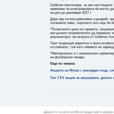
Goldman прогнозира, че ако настоящите 
приемане на електромобили би могло да
на ден до декември 2027 г.
Дори при по-консервативен сценарий, пр
сегашните нива, търсенето все още би б
"По-високите цени на горивата, свързан
насърчили потребителите да преминат по
анализаторът на петрола от Goldman Ал
Тази тенденция вероятно е била особено
отслабнало, тъй като обемите на зарежд
*Материалът е с аналитичен характер 
на фондовите пазари.
Още по темата:
Акциите на Rivian с рекорден спад, с
Топ 3 EV акции за закупуване, докато
Данните от сесията на БФБ се предоставят в реално в