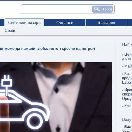
Световни пазари
Финанси
България
Стоки
Най-
и може да намали глобалното търсене на петрол
Цен
дъно
Май
Как 
преди
Евро
Ира
спора
Орму
Как
Валу
Вал