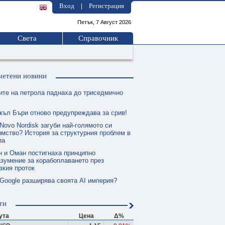
Вход
Регистрация
|
Петък, 7 Август 2026
Света
Справочник
четени новини
ите на петрола паднаха до триседмично
къл Бъри отново предупреждава за срив!
Novo Nordisk загуби най-голямото си
мство? История за структурния проблем в
па
н и Оман постигнаха принципно
зумение за корабоплаването през
зкия проток
 Google разширява своята AI империя?
ти
ута
Цена
Δ%