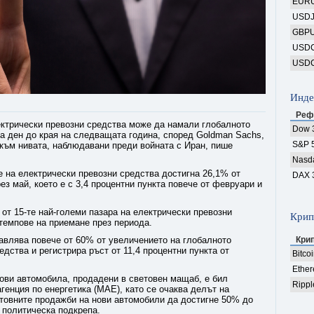
EUR
USD
GBP
USD
USD
Инде
Реф
ектрически превозни средства може да намали глобалното
Dow 
на ден до края на следващата година, според Goldman Sachs,
S&P 
 към нивата, наблюдавани преди войната с Иран, пише
Nasd
е на електрически превозни средства достигна 26,1% от
DAX 
з май, което е с 3,4 процентни пункта повече от февруари и
 от 15-те най-големи пазара на електрически превозни
Крип
 темпове на приемане през периода.
авлява повече от 60% от увеличението на глобалното
Кри
дства и регистрира ръст от 11,4 процентни пункта от
Bitco
Ethe
нови автомобила, продадени в световен мащаб, е бил
Rippl
енция по енергетика (МАЕ), като се очаква делът на
етовните продажби на нови автомобили да достигне 50% до
а политическа подкрепа.