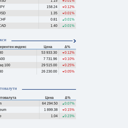
USD
1.15
0.01%
▼
JPY
158.24
0.12%
▼
USD
1.35
0.01%
▼
CHF
0.81
0.01%
▲
CAD
1.40
0.01%
▲
кси
ерентен индекс
Цена
Δ%
30
53 933.30
0.12%
▼
500
7 731.96
0.10%
▼
aq 100
29 515.00
0.25%
▼
30
26 230.00
0.05%
▼
товалути
птовалута
Цена
Δ%
in
64 294.50
0.07%
▲
reum
1 899.38
0.15%
▼
e
1.04
0.23%
▲