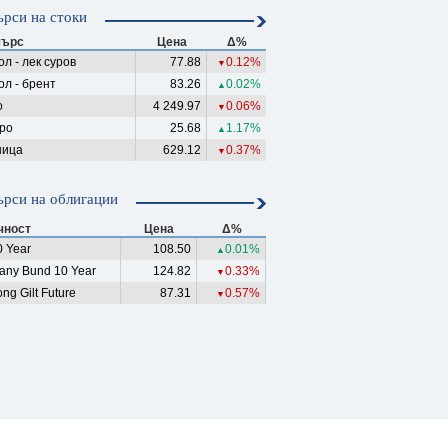
рси на стоки
ърс
Цена
Δ%
л - лек суров
77.88
0.12%
▼
ол - брент
83.26
0.02%
▲
о
4 249.97
0.06%
▼
ро
25.68
1.17%
▲
ица
629.12
0.37%
▼
рси на облигации
чност
Цена
Δ%
 Year
108.50
0.01%
▲
any Bund 10 Year
124.82
0.33%
▼
ng Gilt Future
87.31
0.57%
▼