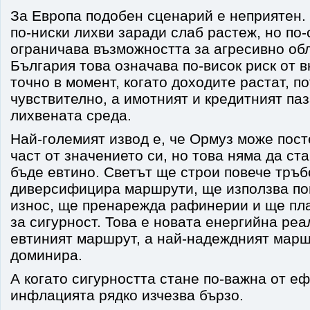
За Европа подобен сценарий е неприятен.
по-ниски лихви заради слаб растеж, но по-
ограничава възможността за агресивно об
България това означава по-висок риск от 
точно в момент, когато доходите растат, п
чувствително, а имотният и кредитният паз
лихвената среда.
Най-големият извод е, че Ормуз може пост
част от значението си, но това няма да ст
бъде евтино. Светът ще строи повече тръ
диверсифицира маршрути, ще използва по
износ, ще пренарежда рафинерии и ще пл
за сигурност. Това е новата енергийна реа
евтиният маршрут, а най-надеждният марш
доминира.
А когато сигурността стане по-важна от е
инфлацията рядко изчезва бързо.