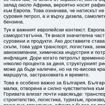
запад около Африка, вероятно носят рафи
към Европа. Това означава, че натискът не
суровия петрол, а и върху дизела, самолет
бензина.
Тук е важният европейски контекст. Европа
самодостатъчна. Тя внася значителна част
суровини и продукти. Ако доставките става
скъпи, това удря транспорт, логистика, зем
авиокомпании, химическа индустрия и пот
инфлация. Дори когато петролът временно
няколко процента за деня, структурният ри
може да бъде наличен, но на по-висока кр
маршрута, застраховката и времето.
Това е особено важно за България. Българ
малка, отворена и силно чувствителна към
Горивата влизат почти навсякъде: транспор
строителство, логистика, туризъм, произво