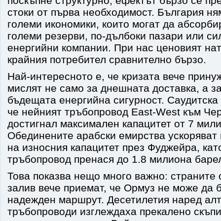
поскъпне структурно, ефектът бързо се пр
стоки от първа необходимост. България н
големи икономики, които могат да абсорби
големи резерви, по-дълбоки пазари или с
енергийни компании. При нас ценовият нат
крайния потребител сравнително бързо.
Най-интересното е, че кризата вече прин
мислят не само за днешната доставка, а з
бъдещата енергийна сигурност. Саудитска
че нейният тръбопровод East-West към Че
достигнал максимален капацитет от 7 мил
Обединените арабски емирства ускоряват 
на износния капацитет през Фуджейра, ка
тръбопровод пренася до 1.8 милиона баре
Това показва нещо много важно: страните 
залив вече приемат, че Ормуз не може да 
надежден маршрут. Десетилетия наред ал
тръбопроводи изглеждаха прекалено скъпи