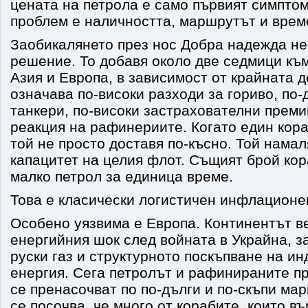
цената на петрола е само първият симптом
проблем е наличността, маршрутът и време
Заобикалянето през нос Добра надежда не
решение. То добавя около две седмици к
Азия и Европа, в зависимост от крайната 
означава по-високи разходи за гориво, по-
танкери, по-високи застрахователни преми
реакция на рафинериите. Когато един кора
той не просто доставя по-късно. Той нама
капацитет на целия флот. Същият брой кор
малко петрол за единица време.
Това е класически логистичен инфлационе
Особено уязвима е Европа. Континентът в
енергийния шок след войната в Украйна, з
руски газ и структурното поскъпване на и
енергия. Сега петролът и рафинираните пр
се пренасочват по по-дълги и по-скъпи ма
се посочва, че много от корабите, които въ