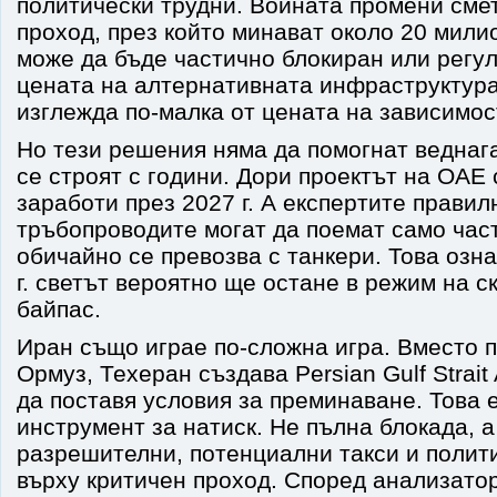
политически трудни. Войната промени смет
проход, през който минават около 20 мили
може да бъде частично блокиран или регул
цената на алтернативната инфраструктура
изглежда по-малка от цената на зависимос
Но тези решения няма да помогнат веднаг
се строят с години. Дори проектът на ОАЕ 
заработи през 2027 г. А експертите правил
тръбопроводите могат да поемат само част
обичайно се превозва с танкери. Това озна
г. светът вероятно ще остане в режим на с
байпас.
Иран също играе по-сложна игра. Вместо п
Ормуз, Техеран създава Persian Gulf Strait 
да поставя условия за преминаване. Това 
инструмент за натиск. Не пълна блокада, а
разрешителни, потенциални такси и полит
върху критичен проход. Според анализатор