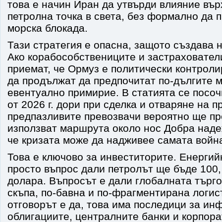
това е начин Иран да утвърди влияние вър
петролна точка в света, без формално да 
морска блокада.
Тази стратегия е опасна, защото създава 
Ако корабособствениците и застраховател
приемат, че Ормуз е политически контроли
да продължат да предпочитат по-дългите 
евентуално примирие. В статията се посочв
от 2026 г. дори при сделка и отваряне на п
предпазливите превозвачи вероятно ще п
използват маршрута около нос Добра наде
че кризата може да надживее самата войн
Това е ключово за инвеститорите. Енергийн
просто въпрос дали петролът ще бъде 100,
долара. Въпросът е дали глобалната търго
скъпа, по-бавна и по-фрагментирана логис
отговорът е да, това има последици за ин
облигациите, централните банки и корпор