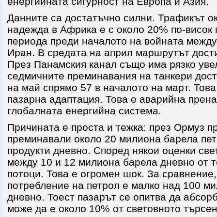
енергийната сигурност на Европа и Азия.
Данните са достатъчно силни. Трафикът о
надежда в Африка е с около 20% по-висок 
периода преди началото на войната межд
Иран. В средата на април маршрутът дости
През Панамския канал също има рязко уве
седмичните преминавания на танкери дост
на май спрямо 57 в началото на март. Тов
пазарна адаптация. Това е аварийна прена
глобалната енергийна система.
Причината е проста и тежка: през Ормуз п
преминавали около 20 милиона барела пет
продукти дневно. Според някои оценки све
между 10 и 12 милиона барела дневно от 
потоци. Това е огромен шок. За сравнение
потребление на петрол е малко над 100 м
дневно. Тоест пазарът се опитва да абсор
може да е около 10% от световното търсе