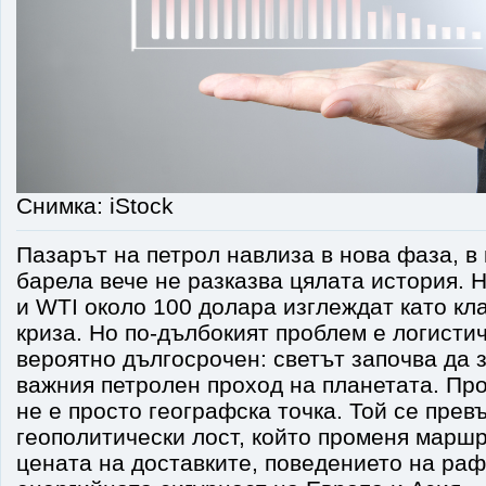
Снимка: iStock
Пазарът на петрол навлиза в нова фаза, в 
барела вече не разказва цялата история. Н
и WTI около 100 долара изглеждат като кл
криза. Но по-дълбокият проблем е логистич
вероятно дългосрочен: светът започва да 
важния петролен проход на планетата. Пр
не е просто географска точка. Той се прев
геополитически лост, който променя маршр
цената на доставките, поведението на ра