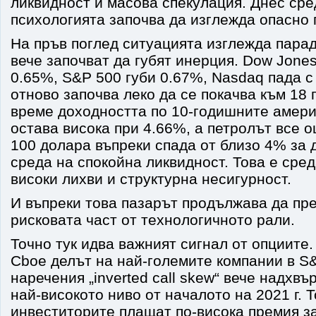
ликвидност и масова спекулация. Днес сре
психологията започва да изглежда опасно 
На пръв поглед ситуацията изглежда пара
вече започват да губят инерция. Dow Jone
0.65%, S&P 500 губи 0.67%, Nasdaq пада с
отново започва леко да се покачва към 18 
време доходността по 10-годишните амери
остава висока при 4.66%, а петролът все о
100 долара въпреки спада от близо 4% за д
среда на спокойна ликвидност. Това е сре
високи лихви и структурна несигурност.
И въпреки това пазарът продължава да пр
рисковата част от технологичното рали.
Точно тук идва важният сигнал от опциите
Cboe делът на най-големите компании в S&
наречения „inverted call skew“ вече надхвъ
най-високото ниво от началото на 2021 г. 
инвеститорите плащат по-висока премия з