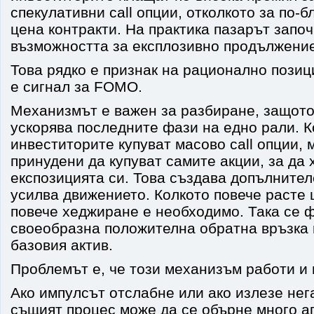
спекулативни call опции, отколкото за по-
цена контракти. На практика пазарът запо
възможността за експлозивно продължение
Това рядко е признак на рационално позиц
е сигнал за FOMO.
Механизмът е важен за разбиране, защото
ускорява последните фази на едно рали. К
инвеститорите купуват масово call опции,
принудени да купуват самите акции, за да
експозицията си. Това създава допълнител
усилва движението. Колкото повече расте 
повече хеджиране е необходимо. Така се 
своеобразна положителна обратна връзка 
базовия актив.
Проблемът е, че този механизъм работи и 
Ако импулсът отслабне или ако излезе нег
същият процес може да се обърне много аг