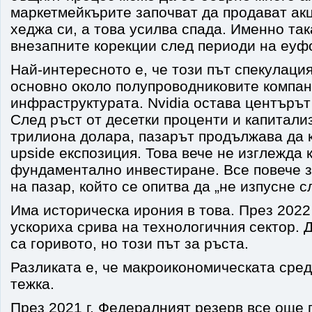
маркетмейкърите започват да продават акц
хеджа си, а това усилва спада. Именно так
внезапните корекции след периоди на еуф
Най-интересното е, че този път спекулаци
основно около полупроводниковите компан
инфраструктурата. Nvidia остава центърът
След ръст от десетки проценти и капитали
трилиона долара, пазарът продължава да 
upside експозиция. Това вече не изглежда 
фундаментално инвестиране. Все повече з
на пазар, който се опитва да „не изпусне с
Има историческа ирония в това. През 2022
ускориха срива на технологичния сектор. 
са горивото, но този път за ръста.
Разликата е, че макроикономическата сред
тежка.
През 2021 г. Федералният резерв все още 