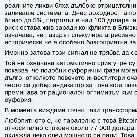
реалните лихви бяха дълбоко отрицателни
заливаше системата. Днес доходността по
близо до 5%, петролът е над 100 долара, 
риск остава жив заради конфликта в Близки
означава, че пазарът спекулира агресивно 
исторически не е особено благоприятна за
Именно затова този сигнал не трябва да с
Той не означава автоматично срив утре су
показва, че подобни еуфорични фази могат
дълго, отколкото повечето инвеститори оча
често са добър индикатор за това кога паз
преминава от рационален оптимизъм към 
еуфория.
В момента виждаме точно тази трансформ
Любопитното е, че паралелно с това Bitcoi
относително спокоен около 77 000 долара.
охлажда леко след мощното си рали. Това 