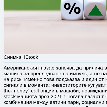
Снимка: iStock
Американският пазар започва да прилича в
машина за преследване на импулс, а не н
на риск. Именно това подсказва и един от
сигнали в момента: инвеститорите купуват 
the-money“ call опции в мащаби, невиждан
stock манията през 2021 г. Тогава пазарът
комбинация между евтини пари, социални