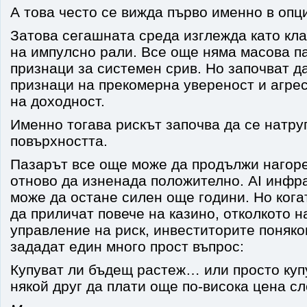
А това често се вижда първо именно в опц
Затова сегашната среда изглежда като кла
на импулсно рали. Все още няма масова п
признаци за системен срив. Но започват д
признаци на прекомерна увереност и агре
на доходност.
Именно тогава рискът започва да се натру
повърхността.
Пазарът все още може да продължи нагоре
отново да изненада положително. AI инфр
може да остане силен още години. Но кога
да приличат повече на казино, отколкото н
управление на риск, инвеститорите поняко
зададат един много прост въпрос:
Купуват ли бъдещ растеж… или просто куп
някой друг да плати още по-висока цена сл