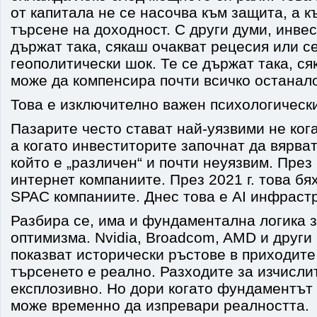
от капитала не се насочва към защита, а к
търсене на доходност. С други думи, инве
държат така, сякаш очакват рецесия или с
геополитически шок. Те се държат така, ся
може да компенсира почти всичко останал
Това е изключително важен психологическ
Пазарите често стават най-уязвими не кога
а когато инвеститорите започнат да вярват
който е „различен“ и почти неуязвим. През 
интернет компаниите. През 2021 г. това б
SPAC компаниите. Днес това е AI инфрастр
Разбира се, има и фундаментална логика з
оптимизма. Nvidia, Broadcom, AMD и други
показват исторически ръстове в приходите 
търсенето е реално. Разходите за изчисл
експлозивно. Но дори когато фундаментът 
може временно да изпревари реалността.