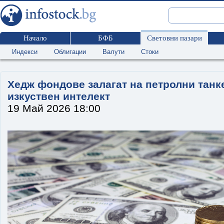
Начало
БФБ
Световни пазари
Индекси
Облигации
Валути
Стоки
Хедж фондове залагат на петролни танк
изкуствен интелект
19 Май 2026 18:00