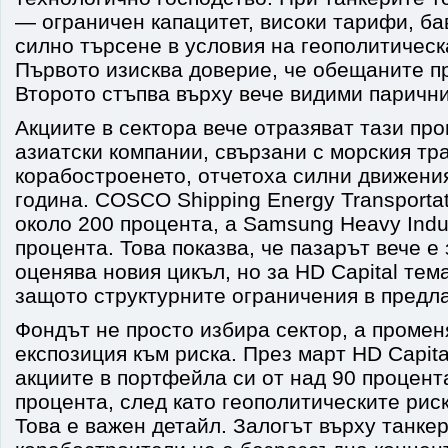
— ограничен капацитет, високи тарифи, ба
силно търсене в условия на геополитическ
Първото изисква доверие, че обещаните п
Второто стъпва върху вече видими парични
Акциите в сектора вече отразяват тази пр
азиатски компании, свързани с морския тр
корабостроенето, отчетоха силни движени
година. COSCO Shipping Energy Transportat
около 200 процента, а Samsung Heavy Indus
процента. Това показва, че пазарът вече е
оценява новия цикъл, но за HD Capital тем
защото структурните ограничения в предла
Фондът не просто избира сектор, а промен
експозиция към риска. През март HD Capita
акциите в портфейла си от над 90 процент
процента, след като геополитическите риск
Това е важен детайл. Залогът върху танкер