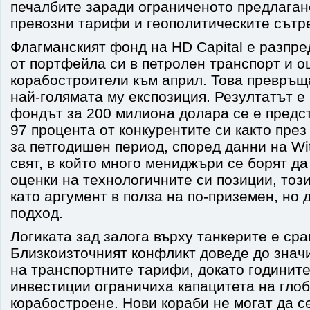
печалбите заради ограниченото предлаган
превозни тарифи и геополитическите сътр
Флагманският фонд на HD Capital е разпре
от портфейла си в петролен транспорт и о
корабостроители към април. Това превръщ
най-голямата му експозиция. Резултатът е
фондът за 200 милиона долара се е предс
97 процента от конкурентите си както през 
за петгодишен период, според данни на With
свят, в който много мениджъри се борят д
оценки на технологичните си позиции, тоз
като аргумент в полза на по-приземен, но
подход.
Логиката зад залога върху танкерите е сра
Близкоизточният конфликт доведе до зна
на транспортните тарифи, докато годинит
инвестиции ограничиха капацитета на гло
корабостроене. Нови кораби не могат да с