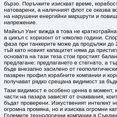
бързо. Поръчките изискват време, корабос
натоварени, а наличният флот се оказва в
на нарушени енергийни маршрути и повиш
напрежение.
Майкъл Уанг вижда в това не краткотрайн
а цикъл с хоризонт от няколко години. Спо
фаза при танкерите може да продължи до 
тъй като новият капацитет няма да пристиг
основата на тази теза стои простият бала
предлагане: предлагането е стегнато, а т
бъде внезапно засилено от геополитически
пазарен профил корабните компании и ко
получават рядко срещана видимост за бъд
Тази видимост е особено ценна в момент, 
части на пазара зависят от очаквания, кои
бъдат проверени. Изкуственият интелект 
огромна промяна, но и изисква огромни ка
Големите технологични компании в Съедин