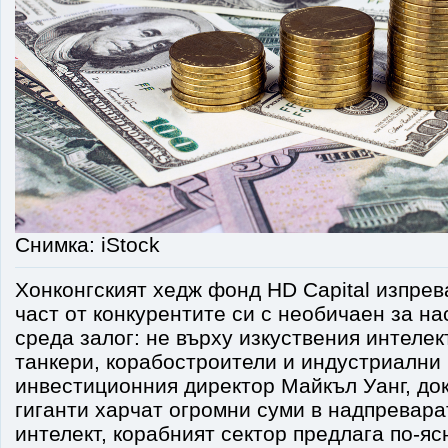
Снимка: iStock
Хонконгският хедж фонд HD Capital изпрев
част от конкурентите си с необичаен за н
среда залог: не върху изкуствения интелек
танкери, корабостроители и индустриални
инвестиционния директор Майкъл Уанг, до
гиганти харчат огромни суми в надпревара
интелект, корабният сектор предлага по-яс