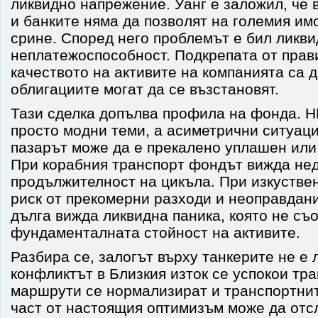
ликвидно напрежение. Уанг е заложил, че 
и банките няма да позволят на големия им
срине. Според него проблемът е бил ликви
неплатежоспособност. Подкрепата от прав
качеството на активите на компанията са д
облигациите могат да се възстановят.
Тази сделка допълва профила на фонда. HD
просто модни теми, а асиметрични ситуаци
пазарът може да е прекалено уплашен или
При корабния транспорт фондът вижда не
продължителност на цикъла. При изкустве
риск от прекомерни разходи и неоправдан
дълга вижда ликвидна паника, която не съ
фундаменталната стойност на активите.
Разбира се, залогът върху танкерите не е 
конфликтът в Близкия изток се успокои тр
маршрути се нормализират и транспортнит
част от настоящия оптимизъм може да отс