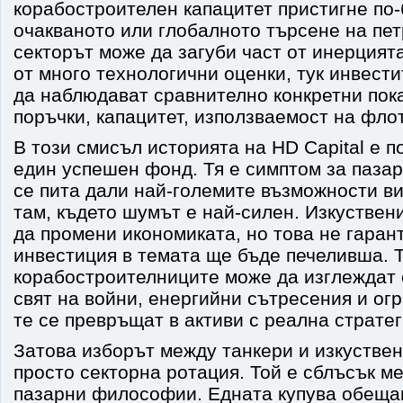
корабостроителен капацитет пристигне по-
очакваното или глобалното търсене на пет
секторът може да загуби част от инерцията
от много технологични оценки, тук инвест
да наблюдават сравнително конкретни пок
поръчки, капацитет, използваемост на фло
В този смисъл историята на HD Capital е п
един успешен фонд. Тя е симптом за пазар
се пита дали най-големите възможности в
там, където шумът е най-силен. Изкуствен
да промени икономиката, но това не гарант
инвестиция в темата ще бъде печеливша. 
корабостроителниците може да изглеждат 
свят на войни, енергийни сътресения и ог
те се превръщат в активи с реална стратег
Затова изборът между танкери и изкуствен
просто секторна ротация. Той е сблъсък м
пазарни философии. Едната купува обеща