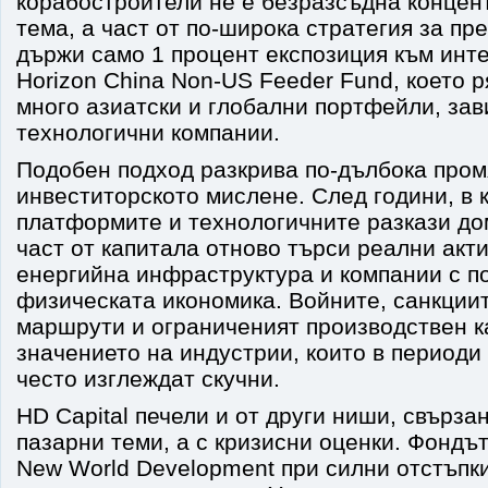
корабостроители не е безразсъдна концен
тема, а част от по-широка стратегия за пр
държи само 1 процент експозиция към инте
Horizon China Non-US Feeder Fund, което р
много азиатски и глобални портфейли, зав
технологични компании.
Подобен подход разкрива по-дълбока пром
инвеститорското мислене. След години, в 
платформите и технологичните разкази до
част от капитала отново търси реални акти
енергийна инфраструктура и компании с по
физическата икономика. Войните, санкции
маршрути и ограниченият производствен 
значението на индустрии, които в периоди
често изглеждат скучни.
HD Capital печели и от други ниши, свърза
пазарни теми, а с кризисни оценки. Фондът
New World Development при силни отстъпк