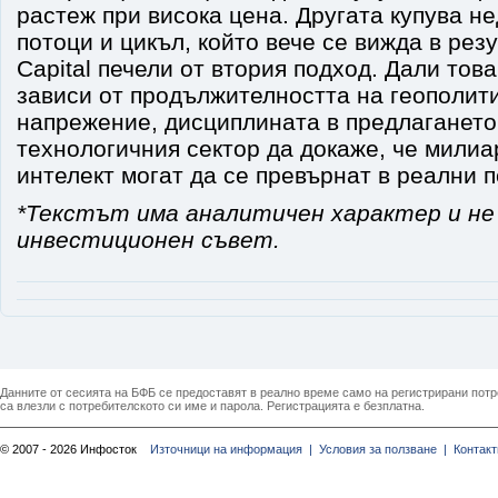
растеж при висока цена. Другата купува не
потоци и цикъл, който вече се вижда в рез
Capital печели от втория подход. Дали тов
зависи от продължителността на геополит
напрежение, дисциплината в предлагането
технологичния сектор да докаже, че милиа
интелект могат да се превърнат в реални 
*Текстът има аналитичен характер и не
инвестиционен съвет.
Данните от сесията на БФБ се предоставят в реално време само на регистрирани потреб
са влезли с потребителското си име и парола. Регистрацията е безплатна.
© 2007 - 2026 Инфосток
Източници на информация |
Условия за ползване |
Контакт