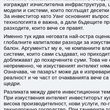
изграждат изчислителна инфраструктура, 
модели и системи, които поглъщат десетк
За инвеститор като Уанг основният въпрос
технологията е важна, а дали бъдещите п
разходите, които вече се правят.
Именно тук идва неговата най-остра оценк
глобалните капиталови разходи за изкуств
балон. Аргументът му е, че компаниите вл
системи, които сами създават, но приходит
доближават до похарчените суми. Това не
непременно, че изкуственият интелект ням
Означава, че пазарът може да е изпревар
реалност и че част от очакванията вече с
щедри.
Разликата между двете инвестиционни тем
При изкуствения интелект инвеститорът ку
висока производителност, нови услуги, по
технологично господство. При танкерите т