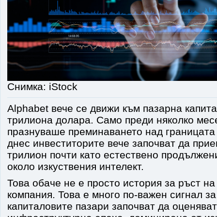
Снимка: iStock
Alphabet вече се движи към пазарна капит
трилиона долара. Само преди няколко мес
празнуваше преминаването над границата 
днес инвеститорите вече започват да при
трилион почти като естествено продължен
около изкуствения интелект.
Това обаче не е просто история за ръст н
компания. Това е много по-важен сигнал за
капиталовите пазари започват да оценяват