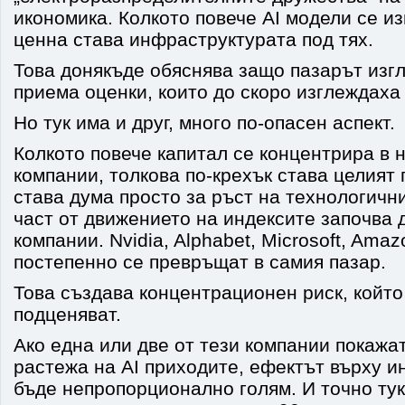
икономика. Колкото повече AI модели се из
ценна става инфраструктурата под тях.
Това донякъде обяснява защо пазарът изгл
приема оценки, които до скоро изглеждаха
Но тук има и друг, много по-опасен аспект.
Колкото повече капитал се концентрира в н
компании, толкова по-крехък става целият 
става дума просто за ръст на технологичн
част от движението на индексите започва 
компании. Nvidia, Alphabet, Microsoft, Ama
постепенно се превръщат в самия пазар.
Това създава концентрационен риск, който
подценяват.
Ако една или две от тези компании покажа
растежа на AI приходите, ефектът върху и
бъде непропорционално голям. И точно тук