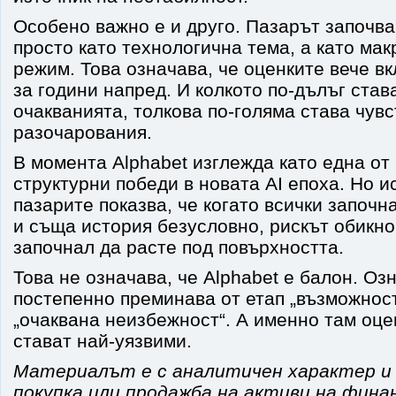
Особено важно е и друго. Пазарът започва
просто като технологична тема, а като ма
режим. Това означава, че оценките вече в
за години напред. И колкото по-дълъг став
очакванията, толкова по-голяма става чув
разочарования.
В момента Alphabet изглежда като една от
структурни победи в новата AI епоха. Но и
пазарите показва, че когато всички започн
и съща история безусловно, рискът обикно
започнал да расте под повърхността.
Това не означава, че Alphabet е балон. Оз
постепенно преминава от етап „възможност
„очаквана неизбежност“. А именно там оце
стават най-уязвими.
Материалът е с аналитичен характер и 
покупка или продажба на активи на фина