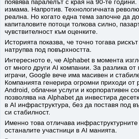
появява паралелът с края на 90-те години.
измама. Напротив. Технологичната револ
реална. Но когато една тема започне да д
капиталовите потоци толкова силно, пазар
чувствителност към оценките.
Историята показва, че точно тогава рискът
натрупва под повърхността.
Интересното е, че Alphabet в момента изг
от много други AI компании. За разлика от
играчи, Google вече има масивен и стабил
Компанията генерира огромни приходи от 
Android, облачни услуги и корпоративен со
позволява на Alphabet да инвестира десе
в AI инфраструктура, без да поставя под 
си стабилност.
Именно това отличава инфраструктурните
останалите участници в AI манията.