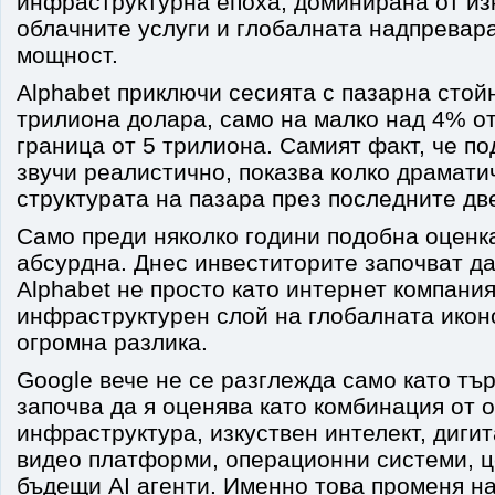
инфраструктурна епоха, доминирана от изк
облачните услуги и глобалната надпревар
мощност.
Alphabet приключи сесията с пазарна стойн
трилиона долара, само на малко над 4% о
граница от 5 трилиона. Самият факт, че п
звучи реалистично, показва колко драмати
структурата на пазара през последните дв
Само преди няколко години подобна оценк
абсурдна. Днес инвеститорите започват д
Alphabet не просто като интернет компания
инфраструктурен слой на глобалната икон
огромна разлика.
Google вече не се разглежда само като тъ
започва да я оценява като комбинация от 
инфраструктура, изкуствен интелект, диги
видео платформи, операционни системи, ц
бъдещи AI агенти. Именно това променя на