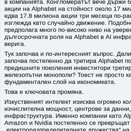
в компанията. Конгломератът вече държи 
акции на Alphabet на стойност около 17 м
едва 17.8 милиона акции три месеца по-ра
изглежда като случайно движение. Подобн
предполага много по-високо ниво на увере
дългосрочната роля на Alphabet в AI инфр
верига.
Тук започва и по-интересният въпрос. Дал
започва постепенно да третира Alphabet по
предишните поколения инвеститори трети
железопътни монополи? Тоест не просто ка
фундаментален слой на икономиката.
Това е ключовата промяна.
Изкуственият интелект изисква огромно ко
изчислителна мощност, центрове за данни,
инфраструктура. Именно компании като Alph
Amazon и Nvidia постепенно се превръщат
„електроразпределителните дружества“ на