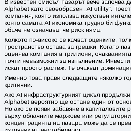
В известен смисъл пазарът вече започва 
Alphabet като своеобразен „AI utility“. Тоес
компания, която използва изкуствен интеле
която самата AI икономика трудно би функ
обаче не означава, че риск няма.
Колкото по-високо се качват оценките, тол
пространство остава за грешки. Когато па
оценява компания в трилиони, очакванията
почти невъзможни за изпълнение. Инвести
искат просто растеж. Те очакват доминаци
Именно това прави следващите няколко го
критични.
Ако AI инфраструктурният цикъл продължи 
Alphabet вероятно ще остане един от осно
Но ако се появи забавяне в капиталовите р
върху облачните маржове или регулаторни
концентрацията на пазара може да се пре
източник на нестабилност.