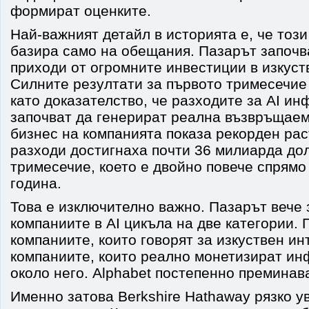
формират оценките.
Най-важният детайл в историята е, че този
базира само на обещания. Пазарът започв
приходи от огромните инвестиции в изкуст
Силните резултати за първото тримесечие
като доказателство, че разходите за AI и
започват да генерират реална възвръщаем
бизнес на компанията показа рекорден рас
разходи достигнаха почти 36 милиарда до
тримесечие, което е двойно повече спрям
година.
Това е изключително важно. Пазарът вече 
компаниите в AI цикъла на две категории. 
компаниите, които говорят за изкуствен ин
компаниите, които реално монетизират ин
около него. Alphabet постепенно преминава
Именно затова Berkshire Hathaway рязко у