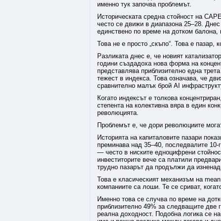
именно тук започва проблемът.
Историческата средна стойност на CAPE
често се движи в диапазона 25–28. Днес
единствено по време на дотком балона, 
Това не е просто „скъпо“. Това е пазар,
Разликата днес е, че новият катализатор
години създадоха нова форма на концен
представлява приблизително една трета 
тежест в индекса. Това означава, че дв
сравнително малък брой AI инфраструкт
Когато индексът е толкова концентриран
степента на колективна вяра в един кон
революцията.
Проблемът е, че дори революциите мога
Историята на капиталовите пазари показ
преминава над 35–40, последвалите 10-
— често в ниските едноцифрени стойност
инвеститорите вече са платили предвари
трудно пазарът да продължи да изненад
Това е класическият механизъм на mean 
компаниите са лоши. Те се сриват, кога
Именно това се случва по време на дотк
приблизително 49% за следващите две г
реална доходност. Подобна логика се на