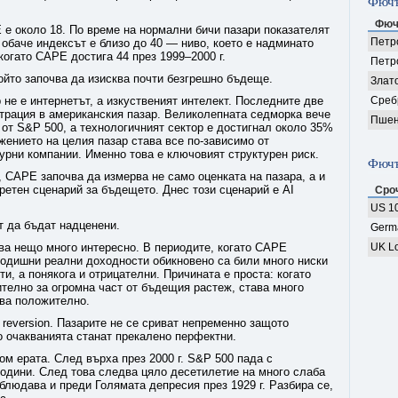
Фючъ
Фюч
 е около 18. По време на нормални бичи пазари показателят
Петро
 обаче индексът е близо до 40 — ниво, което е надминато
когато CAPE достига 44 през 1999–2000 г.
Петр
 който започва да изисква почти безгрешно бъдеще.
Злат
 не е интернетът, а изкуственият интелект. Последните две
Среб
трация в американския пазар. Великолепната седморка вече
Пшен
от S&P 500, а технологичният сектор е достигнал около 35%
ижението на целия пазар става все по-зависимо от
урни компании. Именно това е ключовият структурен риск.
Фючъ
, CAPE започва да измерва не само оценката на пазара, а и
кретен сценарий за бъдещето. Днес този сценарий е AI
Сро
US 10
т да бъдат надценени.
Germ
ва нещо много интересно. В периодите, когато CAPE
UK Lo
годишни реални доходности обикновено са били много ниски
и, а понякога и отрицателни. Причината е проста: когато
телно за огромна част от бъдещия растеж, става много
ва положително.
reversion. Пазарите не се сриват непременно защото
то очакванията станат прекалено перфектни.
ом ерата. След върха през 2000 г. S&P 500 пада с
одини. След това следва цяло десетилетие на много слаба
блюдава и преди Голямата депресия през 1929 г. Разбира се,