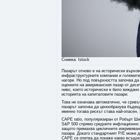
Снимка: Istock
Пазарът отново е на исторически върхов
инфраструктурните компании и големите
нагоре. Но под повърхността започва да
оценките на американския пазар от десет
ниво, което исторически е било виждан
историята на капиталовите пазари.
Това не означава автоматично, че сривъ
пазарът започва да ценообразува бъдеще
именно тогава рискът става най-опасен,
CAPE ratio, популяризиран от Робърт Ши
S&P 500 спрямо средните инфлационно к
защото премахва цикличните изкривявани
пазара. Докато стандартният P/E може 
CAPE се опитва да покаже какво всъщно