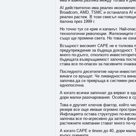
има и важна разлика между тогава и дне
AI действително има реален икономическ
Broadcom, AMD, TSMC и останалата AI и
реален растеж. В този смисъл настоящи
балона през 1999 г.
Но точно тук се крие и капанът. Най-оп
технологични революции. Железниците п
също ще промени света. Но това не озна
Всъщност високият CAPE не е толкова п
предупреждение за бъдеща доходност. Т
много по-дълго, отколкото инвеститорите
бъдещата възвръщаемост започва посте
става все по-опасен за пасивните очаква
Последното десетилетие научи инвеститор
винаги се връщат. Че ликвидността вина
започва да се превръща в системен рис
еднопосочна.
А когато всички започнат да вярват в е
дори малки разочарования. Особено в ср
Това е другият ключов фактор, който че
резерв все още имаше огромно простран
Инфлацията остава структурно по-висока
започва все по-агресивно да затяга фин
растежните компании стават много по-ч
А когато CAPE е близо до 40, дори мал
върху оценките.