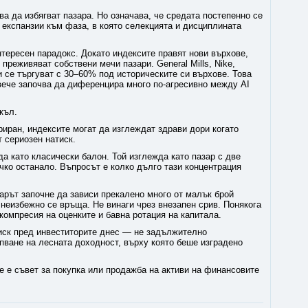
ва да избягват пазара. Но означава, че средата постепенно се
 експанзии към фаза, в която селекцията и дисциплината
тересен парадокс. Докато индексите правят нови върхове,
преживяват собствени мечи пазари. General Mills, Nike,
и се търгуват с 30–60% под историческите си върхове. Това
вече започва да диференцира много по-агресивно между AI
къл.
риран, индексите могат да изглеждат здрави дори когато
т сериозен натиск.
а като класически балон. Той изглежда като пазар с две
ичко останало. Въпросът е колко дълго тази концентрация
зарът започне да зависи прекалено много от малък брой
неизбежно се връща. Не винаги чрез внезапен срив. Понякога
 компресия на оценките и бавна ротация на капитала.
риск пред инвеститорите днес — не задължително
пване на лесната доходност, върху която беше изградено
е е съвет за покупка или продажба на активи на финансовите