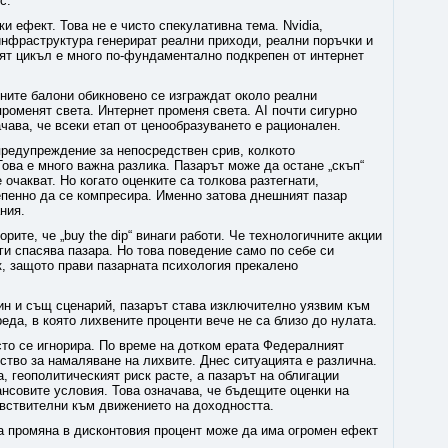
с.
и ефект. Това не е чисто спекулативна тема. Nvidia,
нфраструктура генерират реални приходи, реални поръчки и
ят цикъл е много по-фундаментално подкрепен от интернет
асните балони обикновено се изграждат около реални
роменят света. Интернет променя света. AI почти сигурно
чава, че всеки етап от ценообразуването е рационален.
редупреждение за непосредствен срив, колкото
ова е много важна разлика. Пазарът може да остане „скъп“
 очакват. Но когато оценките са толкова разтегнати,
пенно да се компресира. Именно затова днешният пазар
ния.
ите, че „buy the dip“ винаги работи. Че технологичните акции
ги спасява пазара. Но това поведение само по себе си
к, защото прави пазарната психология прекалено
дин и същ сценарий, пазарът става изключително уязвим към
еда, в която лихвените проценти вече не са близо до нулата.
сто се игнорира. По време на дотком ерата Федералният
ство за намаляване на лихвите. Днес ситуацията е различна.
, геополитическият риск расте, а пазарът на облигации
ансовите условия. Това означава, че бъдещите оценки на
увствителни към движението на доходността.
ка промяна в дисконтовия процент може да има огромен ефект