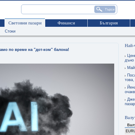
Световни пазари
Финанси
България
Стоки
Най-
амо по време на "дот-ком" балона!
Цен
дъно
Май
Пос
това,
Йена
очакв
Дже
пазар
Валу
Вал
EUR