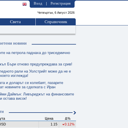
Вход
Регистрация
|
Четвъртък, 6 Август 2026
Света
Справочник
четени новини
ите на петрола паднаха до триседмично
къл Бъри отново предупреждава за срив!
ледното рали на Уолстрийт може да не е
 което изглежда!
та и доларът се колебаят, пазарите
ат новините за сделката с Иран
йми Даймън: Ливъриджът на финансовите
и остава висок!
ти
ута
Цена
Δ%
USD
1.15
0.12%
▼