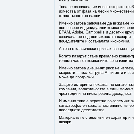
Това не означава, че инвеститорите тряб
измества от фаза на лесни множествени
стават много по-важни.
Именно затова започваме да виждаме ин
все повече индивидуални компании вече 
EPAM, Adobe, Campbell’s и десетки друг
означава, че под повърхността пазарът 
победителите и останалата икономика.
А това е класически признак на късен ци
Когато пазарът стане прекалено концент
голяма част от компаниите вече изпитва
Именно затова днешният риск не изглежд
скорости — малка група AI гиганти и вс
може да продължи.
Защото историята показва, че когато па
компании, волатилността в един момент 
чрез години на ниска реална доходност,
И именно това е вероятно по-големият 
катастрофален крах, а постепенно изчер
последното десетилетие.
Материалът е с аналитичен характер и н
пазари.