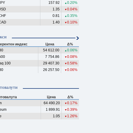
JPY
157.92
0.20%
▲
USD
1.35
0.04%
▼
CHF
0.81
0.35%
▲
CAD
1.40
0.10%
▼
кси
ерентен индекс
Цена
Δ%
30
54 612.00
0.06%
▲
500
7 754.86
0.08%
▼
aq 100
29 407.30
0.58%
▼
30
26 257.50
0.06%
▼
товалути
птовалута
Цена
Δ%
in
64 490.20
0.17%
▼
reum
1 899.91
0.39%
▼
e
1.05
1.26%
▼