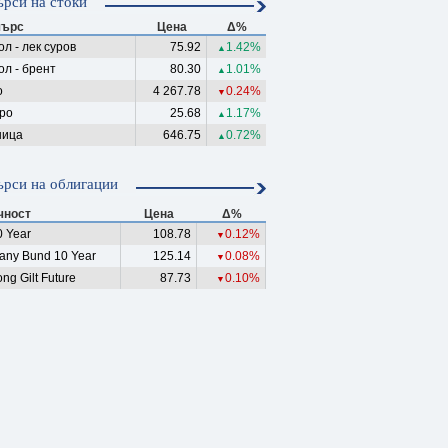
рси на стоки
ърс
Цена
Δ%
л - лек суров
75.92
1.42%
▲
ол - брент
80.30
1.01%
▲
о
4 267.78
0.24%
▼
ро
25.68
1.17%
▲
ица
646.75
0.72%
▲
рси на облигации
чност
Цена
Δ%
 Year
108.78
0.12%
▼
any Bund 10 Year
125.14
0.08%
▼
ng Gilt Future
87.73
0.10%
▼