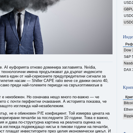
USD
GBP
USD
USD
Инде
Реф
Dow 
S&P 
Nasd
е. AI еуфорията отново доминира заглавията. Nvidia,
DAX 
 технологични имена продължават да дърпат индексите
 мига един от най-сериозните предупредителни сигнали за
илетия насам — Shiller CAPE ratio вече се движи около 40,
о само преди най-големите периоди на свръхоптимизъм в
Крип
т е неизбежен. Но означава нещо много по-важно — че
Кри
то с почти перфектни очаквания. А историята показва, че
Bitco
 защото изглежда най-незабележим.
Ethe
лър, не е обикновен P/E коефициент. Той измерва цената на
Rippl
оригирани печалби за последните 10 години. Това е важно,
я и дава по-структурна картина на реалната оценка на
да изглежда подвеждащо нисък в пикови години на печалби,
ст плащат инвеститорите през целия икономически цикъл. И