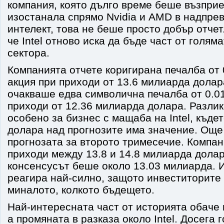
компания, която дълго време беше възпри
изостанала спрямо Nvidia и AMD в надпрев
интелект, това не беше просто добър отчет
че Intel отново иска да бъде част от голям
сектора.
Компанията отчете коригирана печалба от 
акция при приходи от 13.6 милиарда долар
очакваше едва символична печалба от 0.01
приходи от 12.36 милиарда долара. Разлик
особено за бизнес с мащаба на Intel, къде
долара над прогнозите има значение. Още
прогнозата за второто тримесечие. Компан
приходи между 13.8 и 14.8 милиарда долар
консенсусът беше около 13.03 милиарда. 
реагира най-силно, защото инвеститорите 
миналото, колкото бъдещето.
Най-интересната част от историята обаче 
а промяната в разказа около Intel. Досега 