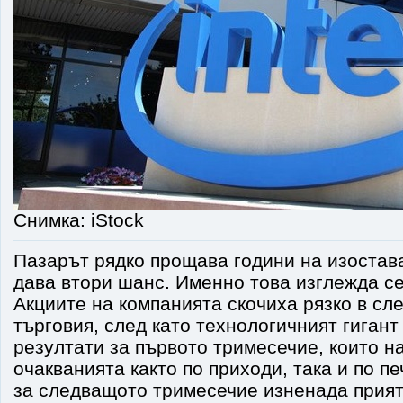
Снимка: iStock
Пазарът рядко прощава години на изостава
дава втори шанс. Именно това изглежда се 
Акциите на компанията скочиха рязко в сл
търговия, след като технологичният гигант
резултати за първото тримесечие, които 
очакванията както по приходи, така и по п
за следващото тримесечие изненада прият