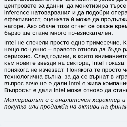
центровете за данни, да монетизира търсе
inference натоварвания и да подобри опер
ефективност, оценката ѝ може да продълж
нагоре. Ако обаче този отчет се окаже вре
бързо ще стане много по-взискателен.
Intel не спечели просто едно тримесечие. 
нещо по-ценно – правото отново да бъде 
сериозно. След години, в които внимание
към новите звезди на сектора, Intel показа
понякога не изчезват. Понякога те просто 
технологична вълна, за да се върнат в игр
въпрос вече не е дали Intel е жива компани
Въпросът е дали Intel може отново да стан
Материалът е с аналитичен характер и 
покупка или продажба на активи на фина