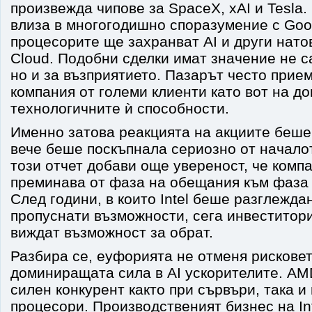
произвежда чипове за SpaceX, xAI и Tesla. 
влиза в многогодишно споразумение с Goog
процесорите ще захранват AI и други нато
Cloud. Подобни сделки имат значение не с
но и за възприятието. Пазарът често прие
компания от големи клиенти като вот на до
технологичните ѝ способности.
Именно затова реакцията на акциите беше 
вече беше поскъпнала сериозно от началот
този отчет добави още увереност, че комп
преминава от фаза на обещания към фаза 
След години, в които Intel беше разглежда
пропуснати възможности, сега инвеститори
виждат възможност за обрат.
Разбира се, еуфорията не отменя рисковет
доминиращата сила в AI ускорителите. AM
силен конкурент както при сървъри, така и
процесори. Производственият бизнес на In