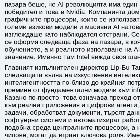
пазара беше, че AI революцията има един
победител и това е Nvidia. Компанията до
графичните процесори, които се използват
големи езикови модели и масивни AI натова
изглеждаше като наблюдател отстрани. Се
се оформя следваща фаза на пазара, в ко
обучението, а и реалното използване на A
значение. Именно там Intel вижда своя шан
Главният изпълнителен директор Lip-Bu Tan
следващата вълна на изкуствения интелек
интелигентността по-близо до крайния пот
премине от фундаментални модели към infer
Казано по-просто, това означава преход о
към реални приложения и цифрови агенти,
задачи, обработват документи, търсят дан
софтуерни системи и автоматизират работ
подобна среда централните процесори, а 
чипове, могат да играят ключова роля. Имен