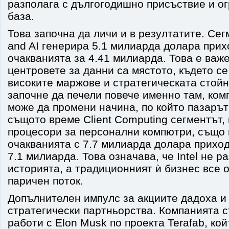
разполага с дългогодишно присъствие и о
база.
Това започна да личи и в резултатите. Сег
and AI генерира 5.1 милиарда долара прих
очакванията за 4.41 милиарда. Това е важ
центровете за данни са мястото, където се
високите маржове и стратегическата стойно
започне да печели повече именно там, ко
може да промени начина, по който пазарът
същото време Client Computing сегментът,
процесори за персонални компютри, също
очакванията с 7.7 милиарда долара приход
7.1 милиарда. Това означава, че Intel не р
историята, а традиционният ѝ бизнес все 
паричен поток.
Допълнителен импулс за акциите дадоха и
стратегически партньорства. Компанията 
работи с Elon Musk по проекта Terafab, кой