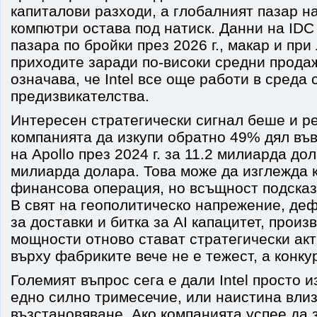
капиталови разходи, а глобалният пазар н
компютри остава под натиск. Данни на IDC
пазара по бройки през 2026 г., макар и при
приходите заради по-високи средни прода
означава, че Intel все още работи в среда 
предизвикателства.
Интересен стратегически сигнал беше и 
компанията да изкупи обратно 49% дял въ
на Apollo през 2024 г. за 11.2 милиарда дол
милиарда долара. Това може да изглежда 
финансова операция, но всъщност подсказ
В свят на геополитическо напрежение, деф
за доставки и битка за AI капацитет, прои
мощности отново стават стратегически акт
върху фабриките вече не е тежест, а конк
Големият въпрос сега е дали Intel просто 
едно силно тримесечие, или наистина влиз
възстановяване. Ако компанията успее да 