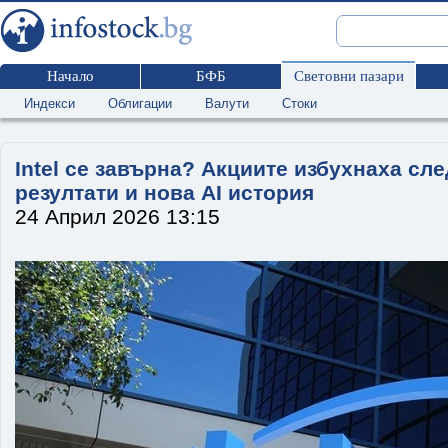
Начало
БФБ
Световни пазари
Индекси
Облигации
Валути
Стоки
Intel се завърна? Акциите избухнаха сл
резултати и нова AI история
24 Април 2026 13:15