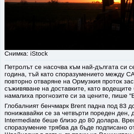
Снимка: iStock
Петролът се насочва към най-дългата си се
година, тъй като споразумението между С
повторно отваряне на Ормузкия проток зас
съживяване на доставките, като водещите 
намалиха прогнозите си за цените, пише "
Глобалният бенчмарк Brent падна под 83 д
понижавайки се за четвърти пореден ден, 
Intermediate беше близо до 80 долара. Вр
споразумение трябва да бъде подписано от