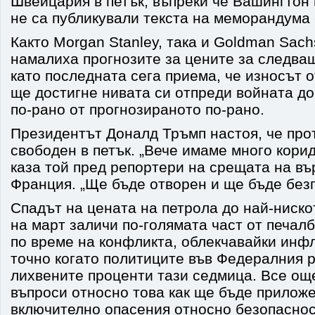
Швейцария в петък, въпреки че Вашингтон
не са публикували текста на меморандума 
Както Morgan Stanley, така и Goldman Sach
намалиха прогнозите за цените за следва
като последната сега приема, че износът 
ще достигне нивата си отпреди войната до
по-рано от прогнозираното по-рано.
Президентът Доналд Тръмп настоя, че про
свободен в петък. „Вече имаме много кори
каза той пред репортери на срещата на вър
Франция. „Ще бъде отворен и ще бъде безп
Спадът на цената на петрола до най-ниско
на март заличи по-голямата част от печал
по време на конфликта, облекчавайки инф
точно когато политиците във Федералния 
лихвените проценти тази седмица. Все ощ
въпроси относно това как ще бъде приложе
включително опасения относно безопаснос