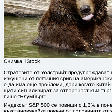
Снимка: iStock
Стратезите от Уолстрийт предупреждават 
изкушени от петъчния срив на американск
е да има още проблеми, дори когато Кита
щати сигнализират за отвореност към търг
пише "Блумбърг".
Индексът S&P 500 се повиши с 1,6% в пон
възстановявайки повече от половината от з