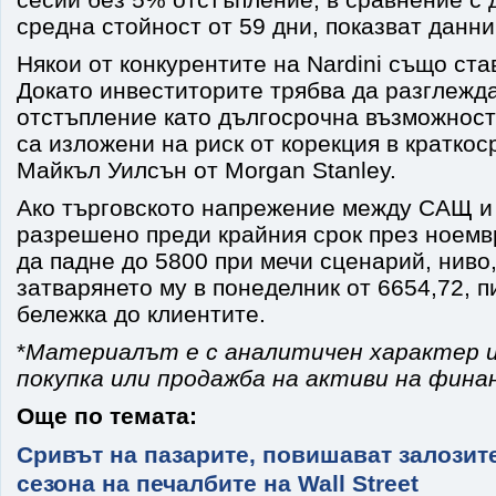
средна стойност от 59 дни, показват данни
Някои от конкурентите на Nardini също ста
Докато инвеститорите трябва да разглежда
отстъпление като дългосрочна възможност 
са изложени на риск от корекция в краткос
Майкъл Уилсън от Morgan Stanley.
Ако търговското напрежение между САЩ и
разрешено преди крайния срок през ноемв
да падне до 5800 при мечи сценарий, ниво,
затварянето му в понеделник от 6654,72, п
бележка до клиентите.
*
Материалът е с аналитичен характер и
покупка или продажба на активи на фина
Още по темата:
Сривът на пазарите, повишават залозите
сезона на печалбите на Wall Street