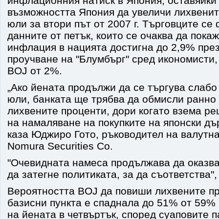
инфлационния натиск в Япония, оставяйки
възможността Япония да увеличи лихвенит
юли за втори път от 2007 г. Търговците се
данните от петък, които се очаква да пока
инфлация в нацията достигна до 2,9% пре
проучване на "Блумбърг" сред икономисти,
BOJ от 2%.
„Ако йената продължи да се търгува слабо
юли, банката ще трябва да обмисли ранно
лихвените проценти, дори когато взема р
на намаляване на покупките на японски дъ
каза Юджиро Гото, ръководител на валутна
Nomura Securities Co.
"Очевидната намеса продължава да оказва
да затегне политиката, за да съответства",
Вероятността BOJ да повиши лихвените пр
базисни пункта е спаднала до 51% от 59%
на йената в четвъртък, според суаповите п