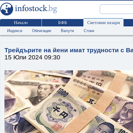
Начало
БФБ
Световни пазари
Индекси
Облигации
Валути
Стоки
Трейдърите на йени имат трудности с Ba
15 Юли 2024 09:30