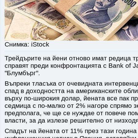
Снимка: iStock
Трейдърите на йени отново имат редица тр
справят преди конфронтацията с Bank of J
"Блумбърг".
Въпреки тласъка от очевидната интервенц
спад в доходността на американските обли
върху по-широкия долар, йената все пак 
седмица с по-малко от 2% нагоре спрямо з
предполага, че ще се нуждае от повече по
власти, за да излезе решително от низход
Спадът на йената от 11% през тази година