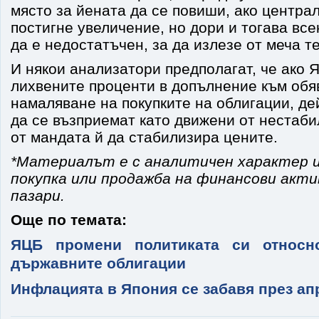
място за йената да се повиши, ако центра
постигне увеличение, но дори и тогава вс
да е недостатъчен, за да излезе от меча т
И някои анализатори предполагат, че ако 
лихвените проценти в допълнение към обя
намаляване на покупките на облигации, де
да се възприемат като движени от нестаби
от мандата й да стабилизира цените.
*Материалът е с аналитичен характер и
покупка или продажба на финансови акт
пазари.
Още по темата:
ЯЦБ промени политиката си относн
държавните облигации
Инфлацията в Япония се забавя през ап