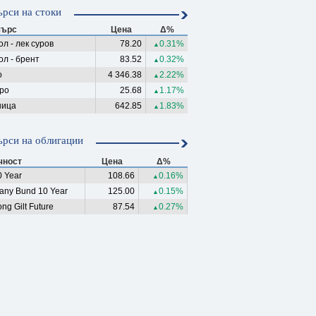
рси на стоки
ърс
Цена
Δ%
л - лек суров
78.20
0.31%
▲
ол - брент
83.52
0.32%
▲
о
4 346.38
2.22%
▲
ро
25.68
1.17%
▲
ица
642.85
1.83%
▲
рси на облигации
чност
Цена
Δ%
 Year
108.66
0.16%
▲
any Bund 10 Year
125.00
0.15%
▲
ng Gilt Future
87.54
0.27%
▲