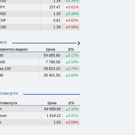
USD
1.16
0.34%
▲
JPY
157.47
0.61%
▼
USD
1.35
0.34%
▲
CHF
0.81
0.63%
▼
CAD
1.39
0.59%
▼
кси
ерентен индекс
Цена
Δ%
30
54 085.80
0.17%
▲
500
7 780.58
0.54%
▲
aq 100
29 823.10
0.79%
▲
30
26 401.50
0.60%
▲
товалути
птовалута
Цена
Δ%
in
64 958.60
1.10%
▲
reum
1 919.22
0.91%
▲
e
1.03
0.59%
▼