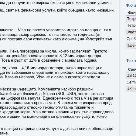
лява да получите по-широка експозиция с минимални усилия.
Фючъ
ващ свят на финансови услуги, който обещава както иновации,
Фюч
Петро
Петр
ансите – Visa не просто управлява играта за плащане, тя я
Злат
атляваща възвръщаемост от началото на годината (от
ан си поставя своя отпечатък като любимец на Уолстрийт във
Среб
Пшен
или. Нека поговорим за числа, които заслепяват. Третото
isa, натрупайки впечатляващите 8,12 милиарда долара
 Това е ръст от 11% в сравнение с миналата година.
Фючъ
си, хора – 4,16 милиарда долара, рязко нарастващи с
Сро
да не забравяме оперативните приходи, които нараснаха с
US 10
. Казано направо, Visa не е само в играта; определя
Germ
гически за бъдещето. Компанията наскоро разшири
UK Lo
ълкойни до блокчейна Solana (SOL-USD), което показва
 на цифровата валута. Едновременно с това Visa регистрира
е на плащанията през август. Въпреки че е изправена пред
правосъдието относно технологията на токените и
а кредитни карти, Visa остава ключов играч със справедлива
обрите акции на милионери във финансовите услуги, които
те в акции на финансови услуги с доказан опит и обещаващо
ване.