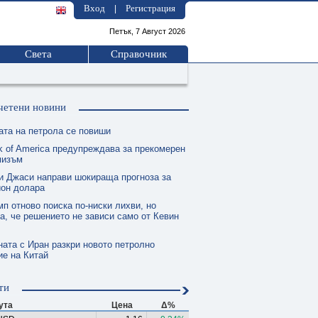
Вход
Регистрация
|
Петък, 7 Август 2026
Света
Справочник
четени новини
ата на петрола се повиши
k of America предупреждава за прекомерен
мизъм
и Джаси направи шокираща прогноза за
ион долара
п отново поиска по-ниски лихви, но
а, че решението не зависи само от Кевин
ната с Иран разкри новото петролно
е на Китай
ти
ута
Цена
Δ%