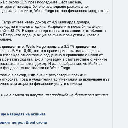
аха с около 11% през последните шест месеца,
титорите, по-задълбочено изследване разкрива по-
цената на акциите, Wells Fargo остава финансова мощ, готова
s Fargo отчете нетен доход от 4,9 милиарда долара,
ериод на миналата година. Разредените печалби на акция
гайки $1,25. Въпреки спада в цената на акциите, стабилното
 Fargo като водеща акция за финансови услуги, която е
наване.
 дивидентите. Wells Fargo предлага 3,37% дивидентна
е на P/E от 8,49, което я прави привлекателна опция за
а изглежда относително подценено в сравнение с някои от
за се затвърждава, ако я приведем в съответствие с нейните
оказатели за нетен доход. И да не забравяме, че Майкъл
ж фондове, също заложи на Wells Fargo.
телно в сектор, изпълнен с регулаторни пречки и
се откроява. Това е убедителна аргументация за включване във
чено към акции на финансови услуги с висока
и не е съвет за покупка или продажба на финансови активи
 ще навредят на акциите
ровият петрол Brent скочи