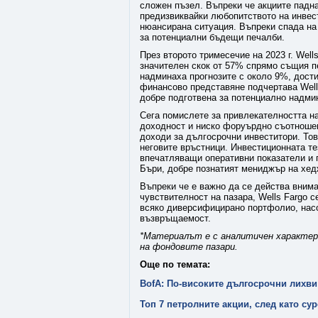
сложен пъзел. Въпреки че акциите падн
предизвиквайки любопитството на инвес
нюансирана ситуация. Въпреки спада на 
за потенциални бъдещи печалби.
През второто тримесечие на 2023 г. Well
значителен скок от 57% спрямо същия п
надминаха прогнозите с около 9%, дости
финансово представяне подчертава Wells
добре подготвена за потенциално надми
Сега помислете за привлекателността на
доходност и ниско форуърдно съотношени
доходи за дългосрочни инвеститори. Тов
неговите връстници. Инвестиционната те
впечатляващи оперативни показатели и п
Бъри, добре познатият мениджър на хед
Въпреки че е важно да се действа внима
чувствителност на пазара, Wells Fargo 
всяко диверсифицирано портфолио, насо
възвръщаемост.
*Материалът е с аналитичен характер 
на фондовите пазари.
Още по темата:
BofA: По-високите дългосрочни лихви
Топ 7 петролните акции, след като су