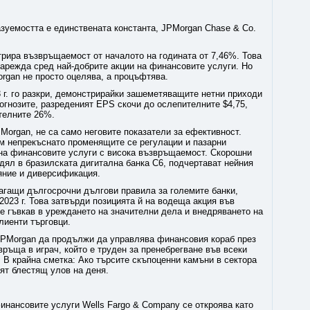
зуемостта е единствената константа, JPMorgan Chase & Co.
трира възвръщаемост от началото на годината от 7,46%. Това
нарежда сред най-добрите акции на финансовите услуги. Но
rgan не просто оцелява, а процъфтява.
 г. го разкри, демонстрирайки зашеметяващите нетни приходи
огнозите, разреденият EPS скочи до ослепителните $4,75,
телните 26%.
PMorgan, не са само неговите показатели за ефективност.
м непрекъснато променящите се регулации и пазарни
е на финансовите услуги с висока възвръщаемост. Скорошни
дял в бразилската дигитална банка C6, подчертават нейния
яние и диверсификация.
агащи дългосрочни дългови правила за големите банки,
2023 г. Това затвърди позицията й на водеща акция във
е гъвкав в уреждането на значителни дела и внедряването на
лиенти търговци.
 JPMorgan да продължи да управлява финансовия кораб през
връща в играч, който е труден за пренебрегване във всеки
 В крайна сметка: Ако търсите скъпоценни камъни в сектора
ят блестящ улов на деня.
инансовите услуги Wells Fargo & Company се откроява като