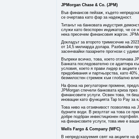
JPMorgan Chase & Co. (JPM)
Във финансов пейзаж, където непредска
се очертава като фар за надеждност.
Титанът на банковата индустрия демонс
служи като безспорен индикатор, че се 
нека пресечем финансовия жаргон. JPMo
Докладът за второто тримесечие на 2023
от 14,5 милиарда долара. Разбивайки пр
засенчвайки пазарните прогнози с удиви
Въпреки всичко, това, което отличава J
Банката последователно се адаптира къ
условия, което я прави лидер в акциит
придобивания и партньорства, като 40% 
безмилостен стремеж към глобално вли
На фона на регулаторни промени, предл
JPMorgan спечели банковата криза през 
финансовите услуги. Освен това, тя беш
иновации като функцията Tap to Pay за к
Това ниво на отзивчивост позволява на
бурните води. В резултат на това се пре
добре подбран инвестиционен портфейл.
на финансовите услуги, това име е ваши
Wells Fargo & Company (WFC)
В непредсказуемия свят на акциите на ф