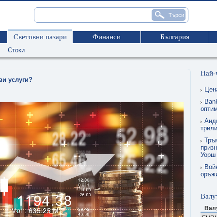
Световни пазари
Финанси
България
Стоки
Най-
ви услуги?
Цен
Ban
опти
Анд
трил
Тръм
призн
Уорш
Вой
оръжи
Валу
Вал