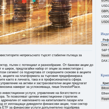
EUR
USD
GBP
USD
USD
Инде
Реф
Dow 
S&P 
веститорите непрекъснато търсят стабилни пътища за
Nasd
DAX 
ектор, пълен с потенциал и разнообразие. От банкови акции до
 е широк, предлагайки набор от опции за инвеститори с
 този сегмент се подчертава от скорошните скокове в акциите
Крип
е, акциите на платформата за търговия предефинираха
иите както в личната, така и в професионалната сфера.
управление на активи и застрахователни акции предлагат
Кри
 мнозина намират за успокояваща, пише InvestorPlace.
Bitco
о инвестиционни услуги, управление на богатството и
Ethe
ра. Те позволяват целеви инвестиционни стратегии.
Rippl
 адреналин от навлизането на капиталовите пазари или
од от изплащащи дивиденти финансови акции, този сектор
на ETF за финансови услуги допълнително подобрява