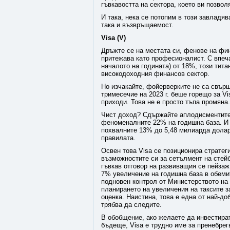
гъвкавостта на сектора, което ви позво
И така, нека се потопим в този завладя
така и възвръщаемост.
Visa (V)
Дръжте се на местата си, фенове на фин
притежава като професионалист. С впеч
началото на годината) от 18%, този тит
високодоходния финансов сектор.
Но изчакайте, фойерверките не са свърш
тримесечие на 2023 г. беше горещо за V
приходи. Това не е просто тъпа промяна.
Чист доход? Сдържайте аплодисментите 
феноменалните 22% на годишна база. И 
похвалните 13% до 5,48 милиарда долара
правилата.
Освен това Visa се позиционира страте
възможностите си за сетълмент на стейб
гъвкав отговор на развиващия се пейзаж
7% увеличение на годишна база в обемит
подновен контрол от Министерството на 
планирането на увеличения на таксите з
оценка. Наистина, това е една от най-д
трябва да следите.
В обобщение, ако желаете да инвестира
бъдеще, Visa е трудно име за пренебрег