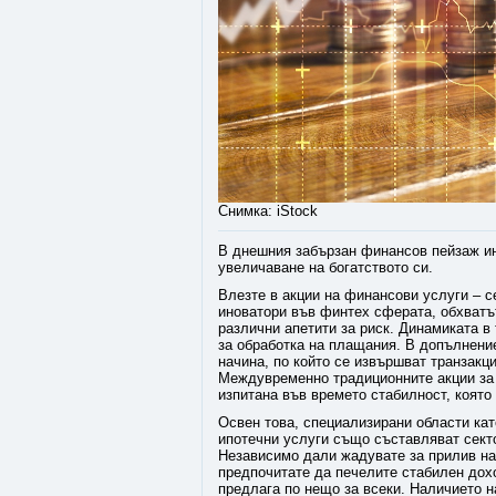
Снимка: iStock
В днешния забързан финансов пейзаж ин
увеличаване на богатството си.
Влезте в акции на финансови услуги – с
иноватори във финтех сферата, обхватът
различни апетити за риск. Динамиката в
за обработка на плащания. В допълнени
начина, по който се извършват транзакц
Междувременно традиционните акции за 
изпитана във времето стабилност, която
Освен това, специализирани области кат
ипотечни услуги също съставляват секто
Независимо дали жадувате за прилив на
предпочитате да печелите стабилен дох
предлага по нещо за всеки. Наличието 