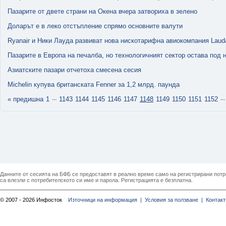
Пазарите от двете страни на Окена вчера затвориха в зелено
Доларът е в леко отстъпление спрямо основните валути
Ryanair и Ники Лауда развиват нова нискотарифна авиокомпания Laud
Пазарите в Европа на печалба, но технологичният сектор остава под 
Азиатските пазари отчетоха смесена сесия
Michelin купува британската Fenner за 1,2 млрд. паунда
...
...
« предишна
1
1143
1144
1145
1146
1147
1148
1149
1150
1151
1152
Данните от сесията на БФБ се предоставят в реално време само на регистрирани потреб
са влезли с потребителското си име и парола. Регистрацията е безплатна.
© 2007 - 2026 Инфосток
Източници на информация |
Условия за ползване |
Контакт