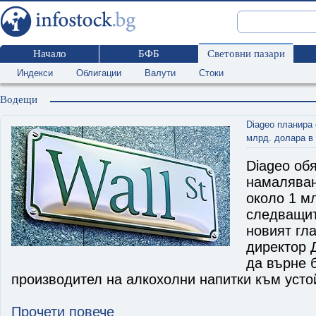
Начало
БФБ
Световни пазари
Индекси
Облигации
Валути
Стоки
Водещи
Diageo планира
млрд. долара в
Diageo об
намаляван
около 1 м
следващит
новият гл
директор 
да върне 
производител на алкохолни напитки към усто
Прочети повече