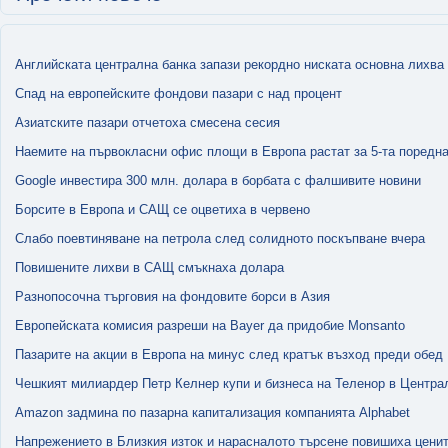
Английската централна банка запази рекордно ниската основна лихва
Спад на европейските фондови пазари с над процент
Азиатските пазари отчетоха смесена сесия
Наемите на първокласни офис площи в Европа растат за 5-та поредна
Google инвестира 300 млн. долара в борбата с фалшивите новини
Борсите в Европа и САЩ се оцветиха в червено
Слабо поевтиняване на петрола след солидното поскъпване вчера
Повишените лихви в САЩ смъкнаха долара
Разнопосочна търговия на фондовите борси в Азия
Европейската комисия разреши на Bayer да придобие Monsanto
Пазарите на акции в Европа на минус след кратък възход преди обед
Чешкият милиардер Петр Келнер купи и бизнеса на Теленор в Центра
Amazon задмина по пазарна капитализация компанията Alphabet
Напрежението в Близкия изток и нарасналото търсене повишиха ценит