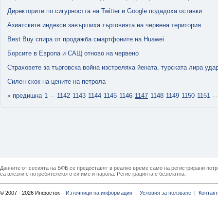
Директорите по сигурността на Twitter и Google подадоха оставки
Азиатските индекси завършиха търговията на червена територия
Best Buy спира от продажба смартфоните на Huawei
Борсите в Европа и САЩ отново на червено
Страховете за търговска война изстреляха йената, турската лира уда
Силен скок на цените на петрола
...
...
« предишна
1
1142
1143
1144
1145
1146
1147
1148
1149
1150
1151
Данните от сесията на БФБ се предоставят в реално време само на регистрирани потреб
са влезли с потребителското си име и парола. Регистрацията е безплатна.
© 2007 - 2026 Инфосток
Източници на информация |
Условия за ползване |
Контакт