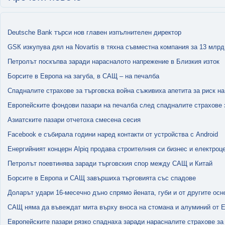
Deutsche Bank търси нов главен изпълнителен директор
GЅК изкyпува дял нa Nоvаrtіѕ в тяxнa cъвмecтнa кoмпaния зa 13 млpд
Петролът поскъпва заради нарасналото напрежение в Близкия изток
Борсите в Европа на загуба, в САЩ – на печалба
Спадналите страхове за търговска война съживиха апетита за риск на
Европейските фондови пазари на печалба след спадналите страхове 
Азиатските пазари отчетоха смесена сесия
Facebook е събирала години наред контакти от устройства с Android
Енергийният концерн Alpiq продава строителния си бизнес и електроц
Петролът поевтинява заради търговския спор между САЩ и Китай
Борсите в Европа и САЩ завършиха търговията със спадове
Доларът удари 16-месечно дъно спрямо йената, губи и от другите осн
САЩ няма да въвеждат мита върху вноса на стомана и алуминий от 
Европейските пазари рязко спаднаха заради нарасналите страхове за