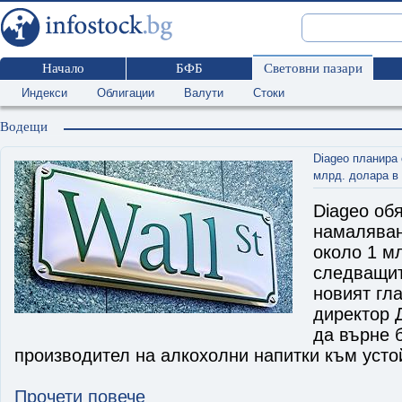
Начало
БФБ
Световни пазари
Индекси
Облигации
Валути
Стоки
Водещи
Diageo планира
млрд. долара в
Diageo об
намаляван
около 1 м
следващит
новият гл
директор 
да върне 
производител на алкохолни напитки към усто
Прочети повече