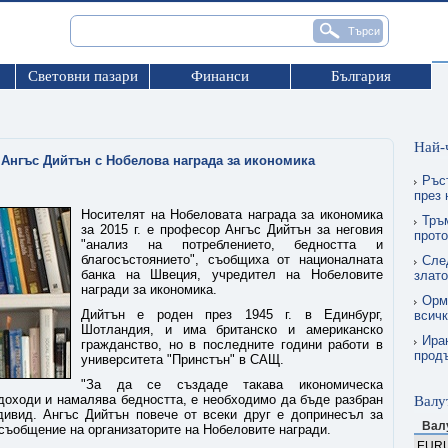
Световни пазари
Финанси
България
Най-
Ангъс Дийтън с Нобелова награда за икономика
Ръс
през
Носителят на Нобеловата награда за икономика
Тръ
за 2015 г. е професор Ангъс Дийтън за неговия
прото
"анализ на потреблението, бедността и
благосъстоянието", съобщиха от националната
Сле
банка на Швеция, учредител на Нобеловите
злат
награди за икономика.
Орму
Дийтън е роден през 1945 г. в Единбург,
всичк
Шотландия, и има британско и американско
Ира
гражданство, но в последните години работи в
прод
университета "Принстън" в САЩ.
"За да се създаде такава икономическа
 доходи и намалява бедността, е необходимо да бъде разбран
Валу
дивид. Ангъс Дийтън повече от всеки друг е допринесъл за
Вал
 съобщение на организаторите на Нобеловите награди.
EUR