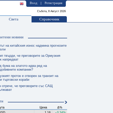
Вход
Регистрация
|
Събота, 8 Август 2026
Света
Справочник
четени новини
тът на китайския износ надмина прогнозите
 юли
мп твърди, че преговорите за Ормузкия
к напредват
д бума на златото идва ред на
одобивните компании?
зкият проток е отворен за транзит на
и търговски кораби
н отрече, че преговорите със САЩ
ължават
ти
ута
Цена
Δ%
USD
1.16
0.34%
▲