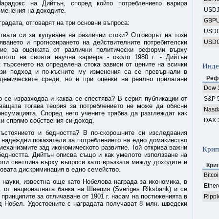
арадокс на Дийтън, според който потреблението варира
USD
зменения на доходите.
GBP
градата, отговарят на три основни въпроса:
USD
твата си за купуване на различни стоки? Отговорът на този
ването и прогнозирането на действителните потребителски
USD
ие за оценката от различни политически реформи върху
алото на своята научна кариера - около 1980 г. - Дийтън
к търсенето на определена стока зависи от цените на всички
Инде
ози подход и по-късните му изменения са се превърнали в
Реф
демическите среди, но и при оценки на реално прилагани
Dow 
о се изразходва и каква се спестява? В серия публикации от
S&P 
ващата тогава теория за потреблението не може да обясни
Nasd
нсумацията. Според него учените трябва да разглеждат как
си спрямо собствения си доход.
DAX 
състоянието и бедността? В по-скорошните си изследвания
 надеждни показатели за потреблението на едно домакинство
механизмите зад икономическото развитие. Той открива важни
Крип
бедността. Дийтън описва също и как умелото използване на
рли светлина върху въпроси като връзката между доходите и
Кри
ловата дискриминация в едно семейство.
Bitco
 науки, известна още като Нобелова награда за икономика, в
Ethe
. от националната банка на Швеция (Sveriges Riksbank) и се
принципите за отличаване от 1901 г. насам на постиженията в
Rippl
д Нобел. Удостоените с наградата получават 8 млн. шведски