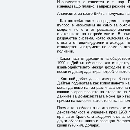
Икономистът е известен с т. нар. П
изненадващо плавно, въпреки резките и
Анализите, за които Дийтън получава на
- Как потребителите разпределят средс
въпрос е необходим не само за обясня
модели, но е и от решаващо значен
състоянието на потребителите. В нач
разработва система, която обяснява ка
стоки и от индивидуалните доходи. Т
стандартен инструмент не само в ака
политики.
- Каква част от доходите на обществот
1990 г. Дийтън обяснява как съществу
взаимодействието между доходите и ко
всеки индивид адаптира потреблението 
- Как най-добре да се измерва благо
Дийтън подчертава как използването на
могат да помогнат за различаването на 
капани в сравняването на степента на 
данните за домакинствата може да хвъ
приема на калории, като степента на по
Премията в областта на икономическите
действителност е учредена през 1968 г
връчва от Кралската академия съгласно 
други области, както е завещал Алфре
крони (978 хил. долара).