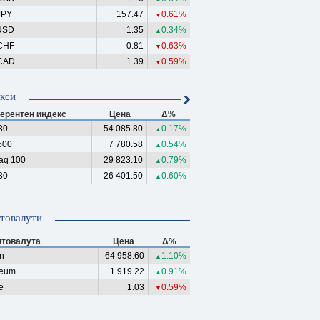
JPY
157.47
0.61%
▼
USD
1.35
0.34%
▲
CHF
0.81
0.63%
▼
CAD
1.39
0.59%
▼
кси
ерентен индекс
Цена
Δ%
30
54 085.80
0.17%
▲
500
7 780.58
0.54%
▲
aq 100
29 823.10
0.79%
▲
30
26 401.50
0.60%
▲
товалути
птовалута
Цена
Δ%
in
64 958.60
1.10%
▲
reum
1 919.22
0.91%
▲
e
1.03
0.59%
▼