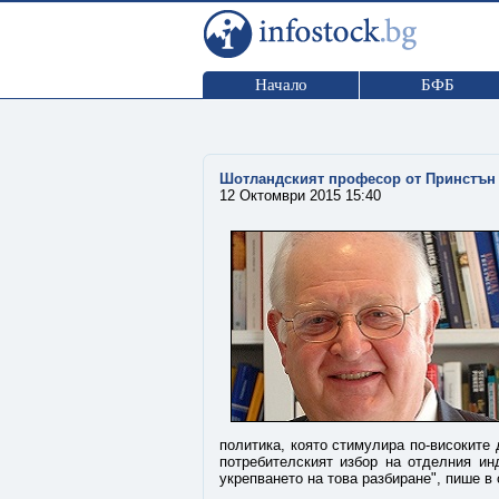
Начало
БФБ
Шотландският професор от Принстън 
12 Октомври 2015 15:40
политика, която стимулира по-високите
потребителският избор на отделния ин
укрепването на това разбиране", пише в