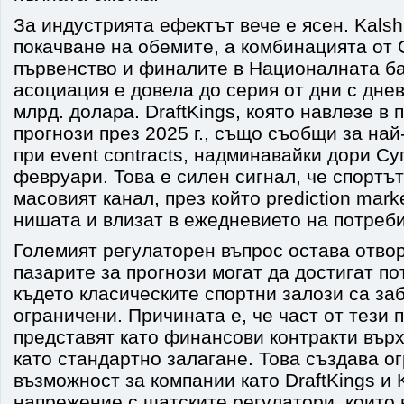
За индустрията ефектът вече е ясен. Kalsh
покачване на обемите, а комбинацията от
първенство и финалите в Националната б
асоциация е довела до серия от дни с дне
млрд. долара. DraftKings, която навлезе в 
прогнози през 2025 г., също съобщи за най
при event contracts, надминавайки дори С
февруари. Това е силен сигнал, че спортъ
масовият канал, през който prediction mark
нишата и влизат в ежедневието на потреб
Големият регулаторен въпрос остава отво
пазарите за прогнози могат да достигат по
където класическите спортни залози са за
ограничени. Причината е, че част от тези 
представят като финансови контракти върх
като стандартно залагане. Това създава о
възможност за компании като DraftKings и K
напрежение с щатските регулатори, които 