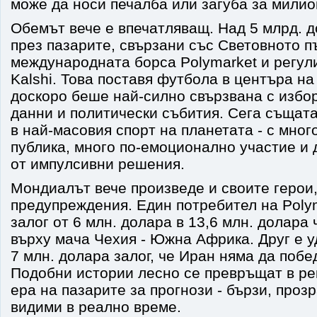
може да носи печалба или загуба за милио
Обемът вече е впечатляващ. Над 5 млрд. 
през пазарите, свързани със Световното п
международната борса Polymarket и регу
Kalshi. Това поставя футбола в центъра на
доскоро беше най-силно свързвана с избо
данни и политически събития. Сега същата
в най-масовия спорт на планетата - с мног
публика, много по-емоционално участие и 
от импулсивни решения.
Мондиалът вече произведе и своите герои,
предупреждения. Един потребител на Poly
залог от 6 млн. долара в 13,6 млн. долара
върху мача Чехия - Южна Африка. Друг е у
7 млн. долара залог, че Иран няма да поб
Подобни истории лесно се превръщат в ре
ера на пазарите за прогнози - бързи, проз
видими в реално време.