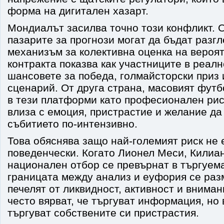
форма на дигитален хазарт.
Мондиалът засилва точно този конфликт. О
пазарите за прогнози могат да бъдат разг
механизъм за колективна оценка на вероя
контракта показва как участниците в реал
шансовете за победа, голмайсторски приз 
сценарий. От друга страна, масовият фут
в тези платформи като професионален рис
влиза с емоция, пристрастие и желание да
събитието по-интензивно.
Това обяснява защо най-големият риск не 
поведенчески. Когато Лионел Меси, Килиа
национален отбор се превърнат в търгуема
границата между анализ и еуфория се ра
печелят от ликвидност, активност и внима
често вярват, че търгуват информация, но 
търгуват собствените си пристрастия.