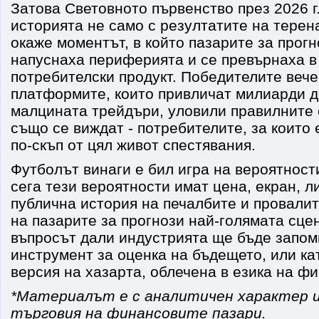
Затова Световното първенство през 2026 г
историята не само с резултатите на терена
окаже моментът, в който пазарите за прог
напуснаха периферията и се превърнаха в
потребителски продукт. Победителите вече
платформите, които привличат милиарди д
малцината трейдъри, уловили правилните
също се виждат - потребителите, за които 
по-скъп от цял живот спестявания.
Футболът винаги е бил игра на вероятности
сега тези вероятности имат цена, екран, л
публична история на печалбите и провали
на пазарите за прогнози най-голямата сцен
въпросът дали индустрията ще бъде запом
инструмент за оценка на бъдещето, или к
версия на хазарта, облечена в езика на ф
*Материалът е с аналитичен характер и
търговия на финансовите пазари.