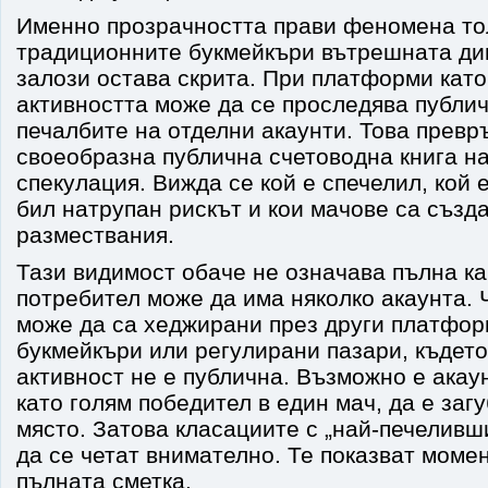
Именно прозрачността прави феномена то
традиционните букмейкъри вътрешната ди
залози остава скрита. При платформи като
активността може да се проследява публи
печалбите на отделни акаунти. Това прев
своеобразна публична счетоводна книга н
спекулация. Вижда се кой е спечелил, кой е
бил натрупан рискът и кои мачове са създ
размествания.
Тази видимост обаче не означава пълна ка
потребител може да има няколко акаунта. 
може да са хеджирани през други платфор
букмейкъри или регулирани пазари, къдет
активност не е публична. Възможно е акаун
като голям победител в един мач, да е заг
място. Затова класациите с „най-печеливш
да се четат внимателно. Те показват моме
пълната сметка.