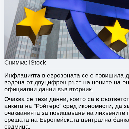
Снимка: iStock
Инфлацията в еврозоната се е повишила д
водена от двуцифрен ръст на цените на ен
официални данни във вторник.
Очаква се тези данни, които са в съответс
анкета на "Ройтерс" сред икономисти, да з
очакванията за повишаване на лихвените 
срещата на Европейската централна банк
седмица.