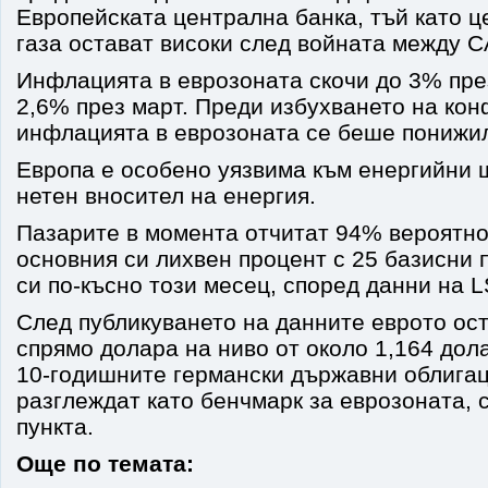
Европейската централна банка, тъй като ц
газа остават високи след войната между 
Инфлацията в еврозоната скочи до 3% пре
2,6% през март. Преди избухването на кон
инфлацията в еврозоната се беше понижил
Европа е особено уязвима към енергийни 
нетен вносител на енергия.
Пазарите в момента отчитат 94% вероятн
основния си лихвен процент с 25 базисни 
си по-късно този месец, според данни на 
След публикуването на данните еврото ос
спрямо долара на ниво от около 1,164 дол
10-годишните германски държавни облигац
разглеждат като бенчмарк за еврозоната, 
пункта.
Още по темата: