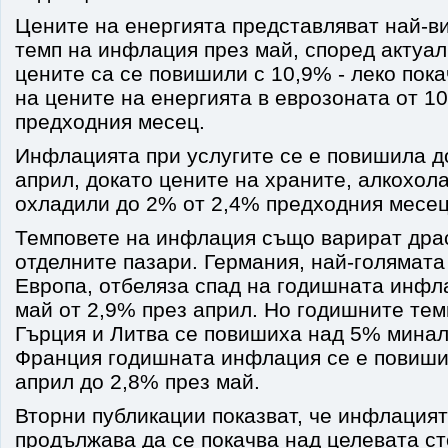
Цените на енергията представляват най-в
темп на инфлация през май, според актуал
цените са се повишили с 10,9% - леко пок
на цените на енергията в еврозоната от 1
предходния месец.
Инфлацията при услугите се е повишила д
април, докато цените на храните, алкохол
охладили до 2% от 2,4% предходния месец
Темповете на инфлация също варират дра
отделните пазари. Германия, най-голямата
Европа, отбеляза спад на годишната инфл
май от 2,9% през април. Но годишните те
Гърция и Литва се повишиха над 5% минал
Франция годишната инфлация се е повиши
април до 2,8% през май.
Вторни публикации показват, че инфлацият
продължава да се покачва над целевата ст