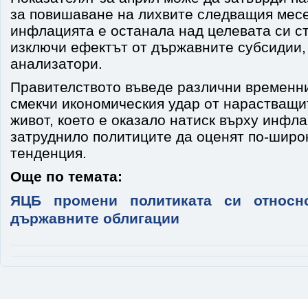
за повишаване на лихвите следващия месец
инфлацията е останала над целевата си ст
изключи ефектът от държавните субсидии,
анализатори.
Правителството въведе различни временни
смекчи икономическия удар от нарастващи
живот, което е оказало натиск върху инфла
затруднило политиците да оценят по-широ
тенденция.
Още по темата:
ЯЦБ промени политиката си относн
държавните облигации