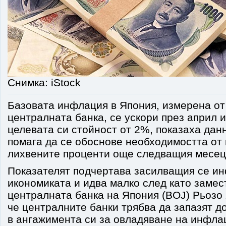
Снимка: iStock
Базовата инфлация в Япония, измерена от
централната банка, се ускори през април 
целевата си стойност от 2%, показаха данн
помага да се обоснове необходимостта от
лихвените проценти още следващия месец,
Показателят подчертава засилващия се ин
икономиката и идва малко след като замес
централната банка на Япония (BOJ) Рьозо
че централните банки трябва да запазят д
в ангажимента си за овладяване на инфла