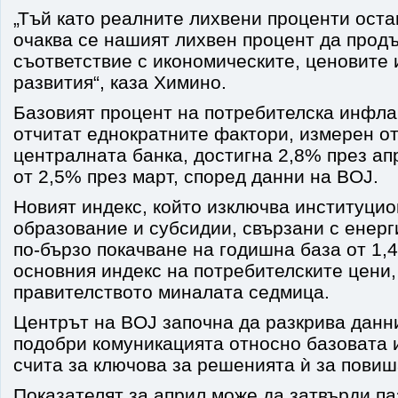
„Тъй като реалните лихвени проценти оста
очаква се нашият лихвен процент да продъ
съответствие с икономическите, ценовите
развития“, каза Химино.
Базовият процент на потребителска инфлац
отчитат еднократните фактори, измерен от
централната банка, достигна 2,8% през ап
от 2,5% през март, според данни на BOJ.
Новият индекс, който изключва институци
образование и субсидии, свързани с енерг
по-бързо покачване на годишна база от 1,
основния индекс на потребителските цени,
правителството миналата седмица.
Центрът на BOJ започна да разкрива данни
подобри комуникацията относно базовата 
счита за ключова за решенията ѝ за повиш
Показателят за април може да затвърди п