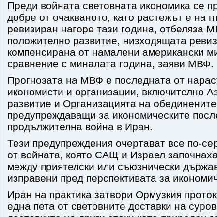
Преди войната световната икономика се п
добре от очакваното, като растежът е на п
ревизиран нагоре тази година, отбеляза М
положително развитие, низходящата реви
компенсирана от намалени американски ми
сравнение с миналата година, заяви МВФ.
Прогнозата на МВФ е последната от нарас
икономисти и организации, включително Аз
развитие и Организацията на обединените
предупреждаващи за икономическите посл
продължителна война в Иран.
Тези предупреждения очертават все по-се
от войната, която САЩ и Израел започнах
между приятелски или съюзнически държави
изправени пред перспективата за икономич
Иран на практика затвори Ормузкия проток
една пета от световните доставки на суров