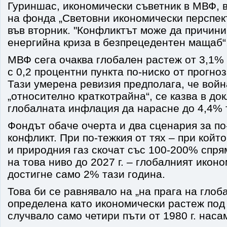
Гуриншас, икономически съветник в МВФ, 
на фонда „Световни икономически перспект
във вторник. "Конфликтът може да причини
енергийна криза в безпрецедентен мащаб“,
МВФ сега очаква глобален растеж от 3,1% п
с 0,2 процентни пункта по-ниско от прогноз
Тази умерена ревизия предполага, че вой
„относително краткотрайна“, се казва в до
глобалната инфлация да нарасне до 4,4% 
Фондът обаче очерта и два сценария за п
конфликт. При по-тежкия от тях – при койт
и природния газ скочат със 100-200% спря
на това ниво до 2027 г. – глобалният икон
достигне само 2% тази година.
Това би се равнявало на „на прага на глоб
определена като икономически растеж под 
случвало само четири пъти от 1980 г. наса