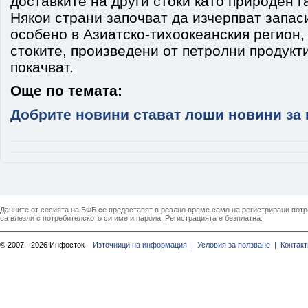
доставките на други стоки като природен га
Някои страни започват да изчерпват запаси
особено в Азиатско-тихоокеанския регион,
стоките, произведени от петролни продукти
покачват.
Още по темата:
Добрите новини стават лоши новини за 
Данните от сесията на БФБ се предоставят в реално време само на регистрирани потреб
са влезли с потребителското си име и парола. Регистрацията е безплатна.
© 2007 - 2026 Инфосток
Източници на информация |
Условия за ползване |
Контакт