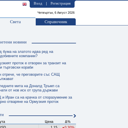
Вход
Регистрация
|
Четвъртък, 6 Август 2026
Света
Справочник
четени новини
д бума на златото идва ред на
одобивните компании?
зкият проток е отворен за транзит на
и търговски кораби
н отрече, че преговорите със САЩ
ължават
ледните мита на Доналд Тръмп са
нати от нов иск от група държави
 и Иран са на крачка от споразумение за
рно отваряне на Ормузкия проток
ти
ута
Цена
Δ%
USD
1.15
0.30%
▼