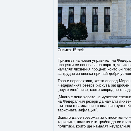
Снимка: iStock
Призивът на новия управител на Федера
проценти се основава на вярата, че ик
намалят лихвения процент, който би пре
за трудно за оценка при най-добри услов
Това е перспектива, която според Миран
Федералният резерв рискува раздробен 
„неутрално“ ниво, което според него пад
„Много е ясно хората не чувстват спешн
на Федералния резерв да намали лихвени
съгласи с намаление с половин пункт. Ко
тарифната инфлация“.
Вместо да се тревожат за относително м
тарифите, политиците трябва да се със
политики, които ще намалят неутралния 