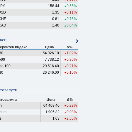
JPY
158.44
0.55%
▲
USD
1.35
0.11%
▼
CHF
0.81
0.75%
▲
CAD
1.40
0.04%
▲
кси
ерентен индекс
Цена
Δ%
30
54 026.10
1.02%
▼
500
7 738.12
0.30%
▼
aq 100
29 516.40
0.21%
▼
30
26 246.00
0.10%
▼
товалути
птовалута
Цена
Δ%
in
64 409.40
0.29%
▼
reum
1 905.82
0.08%
▼
e
1.03
2.55%
▼