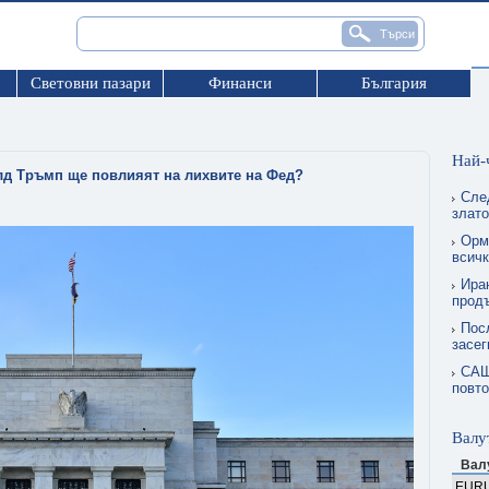
Световни пазари
Финанси
България
Най-
лд Тръмп ще повлияят на лихвите на Фед?
Сле
злат
Орму
всичк
Ира
прод
Пос
засег
САЩ
повто
Валу
Вал
EUR