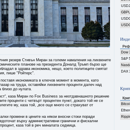
USD
GBP
USD
USD
Инде
Реф
Dow 
S&P 
лния резерв Стивън Миран за големи намаления на лихвените
ономическите планове на президента Доналд Тръмп бързо ще
Nasd
обладал в здрава икономика, нещо, което политиците смятат
DAX 
ия, пише "Ройтерс".
 поставя икономиката в ключов момент в момента, като
пазар на труда, оставяйки лихвените проценти далеч над
Крип
а близо до нулата.
ост“, каза Миран по Fox Business за неотдавнашното решение
Кри
те проценти с четвърт процентен пункт, докато той не се
Bitco
легите му, каза той, „все още много се страхуват от
Ethe
алки промени в цените на някои вносни стоки поради
Rippl
редоточат върху административни гранични и фискални
процент, каза той в реч миналата седмица.