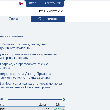
Вход
Регистрация
|
Петък, 7 Август 2026
Света
Справочник
четени новини
д бума на златото идва ред на
одобивните компании?
зкият проток е отворен за транзит на
и търговски кораби
н отрече, че преговорите със САЩ
ължават
ледните мита на Доналд Тръмп са
нати от нов иск от група държави
 и Иран са на крачка от споразумение за
рно отваряне на Ормузкия проток
ти
ута
Цена
Δ%
USD
1.15
0.04%
▲