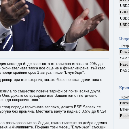
USD
GBP
USD
USD
Инде
Реф
Dow 
S&P 
дия може да бъде засегната от тарифна ставка от 20% до
Nasd
 окончателната такса все още не е финализирана, тъй като
DAX 
 преди крайния срок 1 август, пише "Блумбърг".
д репортери във вторник, когато беше попитан дали това е
Крип
ислила по същество повече тарифи от почти всяка друга
rce One, докато се връщаше във Вашингтон от петдневно
Кри
еш да направиш това.“
Bitco
 спад поради тарифната заплаха, докато BSE Sensex се
Ethe
търгува без промяна. Местната валута падна с 0,5% до 87,24
Rippl
ила разочарование за Индия, която търсеше по-добра сделка
езия и Филипините. По-рано този месец "Блумбърг" съобщи,