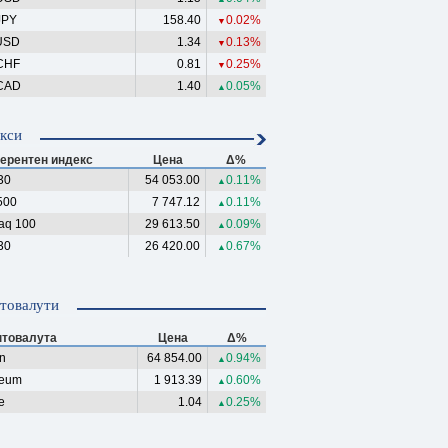
JPY
158.40
0.02%
▼
USD
1.34
0.13%
▼
CHF
0.81
0.25%
▼
CAD
1.40
0.05%
▲
кси
ерентен индекс
Цена
Δ%
30
54 053.00
0.11%
▲
500
7 747.12
0.11%
▲
aq 100
29 613.50
0.09%
▲
30
26 420.00
0.67%
▲
товалути
птовалута
Цена
Δ%
in
64 854.00
0.94%
▲
reum
1 913.39
0.60%
▲
e
1.04
0.25%
▲