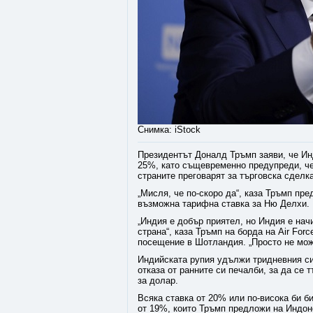
Снимка: iStock
Президентът Доналд Тръмп заяви, че Ин
25%, като същевременно предупреди, че
страните преговарят за търговска сделка
„Мисля, че по-скоро да“, каза Тръмп пре
възможна тарифна ставка за Ню Делхи.
„Индия е добър приятел, но Индия е нач
страна“, каза Тръмп на борда на Air Fo
посещение в Шотландия. „Просто не мож
Индийската рупия удължи тридневния си
отказа от ранните си печалби, за да се 
за долар.
Всяка ставка от 20% или по-висока би б
от 19%, които Тръмп предложи на Индон