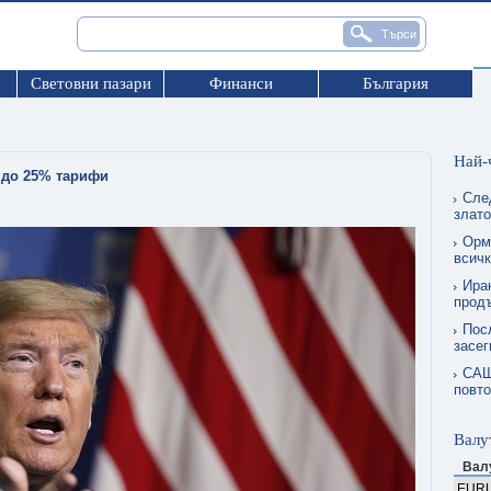
Световни пазари
Финанси
България
Най-
 до 25% тарифи
Сле
злат
Орму
всичк
Ира
прод
Пос
засег
САЩ
повто
Валу
Вал
EUR