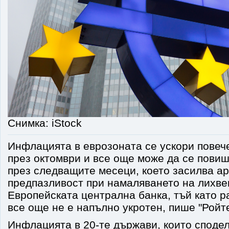
Снимка: iStock
Инфлацията в еврозоната се ускори повеч
през октомври и все още може да се пови
през следващите месеци, което засилва ар
предпазливост при намаляването на лихве
Европейската централна банка, тъй като р
все още не е напълно укротен, пише "Ройте
Инфлацията в 20-те държави, които сподел