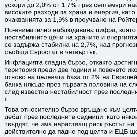
ускори до 2,0% от 1,7% през септември на
високите разходи за храна и енергия, като
очакванията за 1,9% в проучване на Ройте
По-внимателно наблюдавана цифра, която
нестабилните цени на храните и енергият
се задържа стабилна на 2,7%, над прогноз
съобщи Евростат в четвъртък.
Инфлацията спадна бързо, откакто достиг
територия преди две години и повечето ик
отново на целевата база от 2% на Европе
банка някъде през първата половина на с
след известна нестабилност през последн
г.
Това относително бързо връщане към цел
дебат през последните седмици, като няк
твърдят, че има нарастващ риск ръстът на
действително да падне под целта и ЕЦБ щ