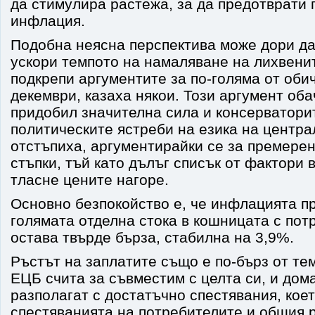
да стимулира растежа, за да предотврати 
инфлация.
Подобна неясна перспектива може дори д
ускори темпото на намаляване на лихвени
подкрепи аргументите за по-голяма от оби
декември, казаха някои. Този аргумент оба
придобил значителна сила и консерватори
политическите ястреби на езика на центра
отстъпиха, аргументирайки се за премерен
стъпки, тъй като дълъг списък от фактори
тласне цените нагоре.
Основно безпокойство е, че инфлацията пр
голямата отделна стока в кошницата с пот
остава твърде бърза, стабилна на 3,9%.
Ръстът на заплатите също е по-бърз от те
ЕЦБ счита за съвместим с целта си, и дом
разполагат с достатъчно спестявания, кое
спестяванията на потребителите и общия 