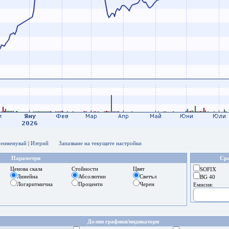
еименувай
|
Изтрий
Запазване на текущите настройки
Параметри
Сра
Ценова скала
Стойности
Цвят
SOFIX
Линейна
Абсолютни
Светъл
BG 40
Логаритмична
Проценти
Черен
Емисия:
Долни графики/индикатори