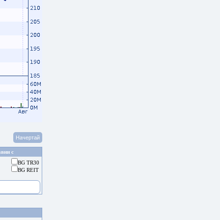
вни с
BG TR30
BG REIT