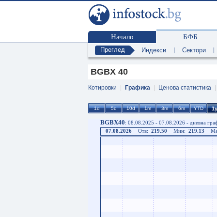
Начало
БФБ
Преглед
Индекси
|
Сектори
|
BGBX 40
Котировки
|
Графика
|
Ценова статистика
BGBX40
: 08.08.2025 - 07.08.2026 - дневна гра
07.08.2026
Отв:
219.50
Мин:
219.13
Ма