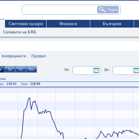
Световни пазари
Финанси
България
Сегменти на БФБ
|
Коефициенти
|
Профил
От:
До:
фика
кс:
220.91
Затв:
220.89