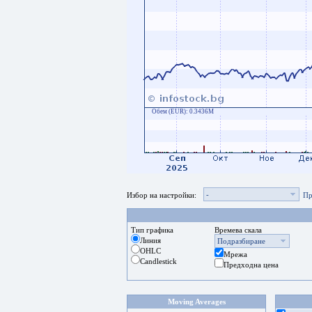
Обем (EUR):
0.3436M
-
Избор на настройки:
Пр
Тип графика
Времева скала
Линия
Подразбиране
OHLC
Мрежа
Candlestick
Предходна цена
Moving Averages