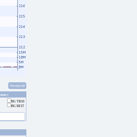
вни с
BG TR30
BG REIT