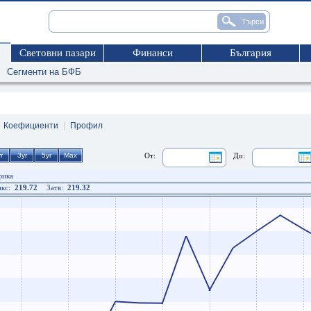
Световни пазари
Финанси
България
Сегменти на БФБ
|
Коефициенти
|
Профил
От:
До:
фика
кс:
219.72
Затв:
219.32