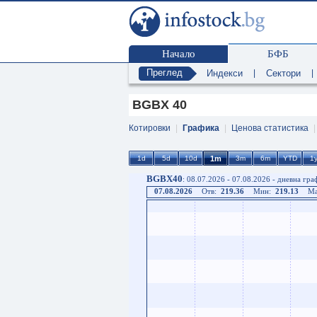
Начало
БФБ
Преглед
Индекси
|
Сектори
|
BGBX 40
Котировки
|
Графика
|
Ценова статистика
BGBX40
: 08.07.2026 - 07.08.2026 - дневна гра
07.08.2026
Отв:
219.36
Мин:
219.13
Ма