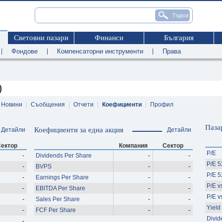
Световни пазари
Финанси
България
|
Фондове
|
Компенсаторни инструменти
|
Права
)
Новини
|
Съобщения
|
Отчети
|
Коефициенти
|
Профил
Паза
Коефициенти за една акция
Детайли
Детайли
ектор
Компания
Сектор
P/E
-
Dividends Per Share
-
-
P/E 
-
BVPS
-
-
P/E 
-
Earnings Per Share
-
-
P/E v
-
EBITDA Per Share
-
-
P/E v
-
Sales Per Share
-
-
Yield
-
FCF Per Share
-
-
Divid
-