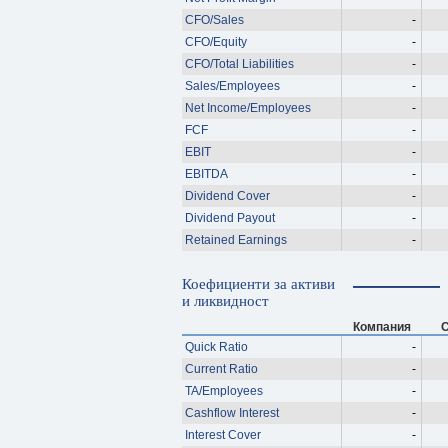
CFO/Sales
-
CFO/Equity
-
CFO/Total Liabilities
-
Sales/Employees
-
Net Income/Employees
-
FCF
-
EBIT
-
EBITDA
-
Dividend Cover
-
Dividend Payout
-
Retained Earnings
-
Коефициенти за активи
и ликвидност
Компания
С
Quick Ratio
-
Current Ratio
-
TA/Employees
-
Cashflow Interest
-
Interest Cover
-