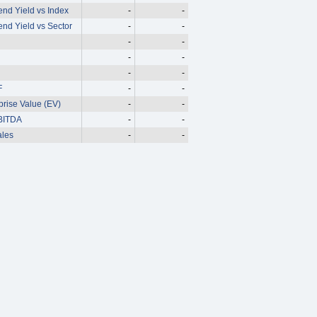
end Yield vs Index
-
-
end Yield vs Sector
-
-
-
-
-
-
-
-
F
-
-
prise Value (EV)
-
-
BITDA
-
-
ales
-
-