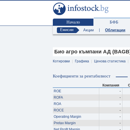
Начало
БФБ
Емисии
Акции
|
Облигации
Био агро къмпани АД (BAGB
Котировки
|
Графика
|
Ценова статистика
|
Коефициенти за рентабилност
Компания
С
ROE
-
ROFA
-
ROA
-
ROCE
-
Operating Margin
-
Pretax Margin
-
Net Profit Margin
-