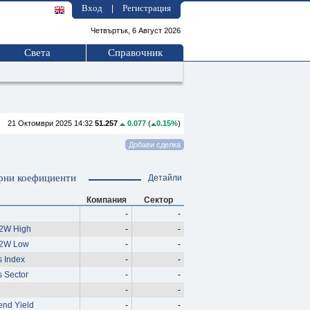
Вход
Регистрация
|
Четвъртък, 6 Август 2026
Света
Справочник
21 Октомври 2025 14:32
51.257
0.077
(
0.15%
)
рни коефициенти
Детайли
Компания
Сектор
-
-
52W High
-
-
52W Low
-
-
s Index
-
-
s Sector
-
-
-
-
end Yield
-
-