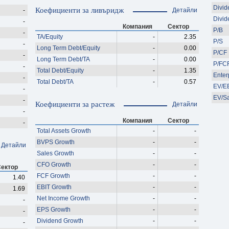
Divid
Коефициенти за ливъридж
-
Детайли
Divid
-
Компания
Сектор
P/B
-
TA/Equity
-
2.35
P/S
-
Long Term Debt/Equity
-
0.00
P/CF
-
Long Term Debt/TA
-
0.00
P/FC
-
Total Debt/Equity
-
1.35
Enter
-
Total Debt/TA
-
0.57
EV/E
-
EV/S
-
Коефициенти за растеж
Детайли
-
Компания
Сектор
-
Total Assets Growth
-
-
BVPS Growth
-
-
Детайли
Sales Growth
-
-
CFO Growth
-
-
ектор
FCF Growth
-
-
1.40
EBIT Growth
-
-
1.69
Net Income Growth
-
-
-
EPS Growth
-
-
-
Dividend Growth
-
-
-