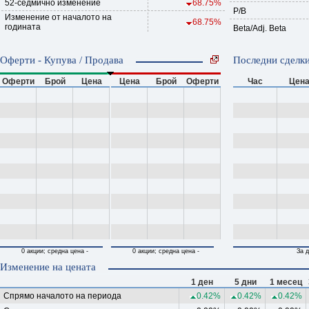
52-седмично изменение
68.75%
P/B
Изменение от началото на
68.75%
годината
Beta/Adj. Beta
Оферти - Купува / Продава
Последни сделки
Оферти
Брой
Цена
Цена
Брой
Оферти
Час
Цен
0 акции; средна цена -
0 акции; средна цена -
За д
Изменение на цената
1 ден
5 дни
1 месец
Спрямо началото на периода
0.42%
0.42%
0.42%