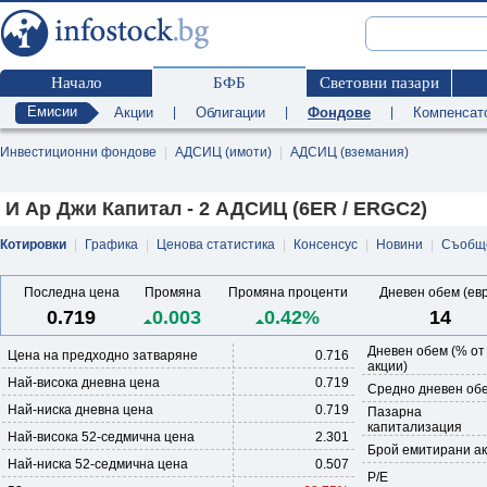
Начало
БФБ
Световни пазари
Емисии
Акции
|
Облигации
|
Фондове
|
Компенсат
Инвестиционни фондове
|
АДСИЦ (имоти)
|
АДСИЦ (вземания)
И Ар Джи Капитал - 2 АДСИЦ (6ER / ERGC2)
Котировки
|
Графика
|
Ценова статистика
|
Консенсус
|
Новини
|
Съобщ
Последна цена
Промяна
Промяна проценти
Дневен обем (ев
0.719
0.003
0.42%
14
Дневен обем (% от
Цена на предходно затваряне
0.716
акции)
Най-висока дневна цена
0.719
Средно дневен обе
Най-ниска дневна цена
0.719
Пазарна
капитализация
Най-висока 52-седмична цена
2.301
Брой емитирани а
Най-ниска 52-седмична цена
0.507
P/E