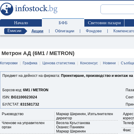
Начало
БФБ
Световни пазари
Емисии
Акции
|
Облигации
|
Фондове
|
Компенсат
Метрон АД (6M1 / METRON)
Котировки
|
Графика
|
Ценова статистика
|
Консенсус
|
Новини
|
Съобщ
Предмет на дейност на фирмата:
Проектиране, производство и монтаж на
Борсов код:
6M1 / METRON
Паза
ISIN:
BG1100023024
Сект
БУЛСТАТ:
831581732
Прин
Ръководство
Маркар Ширинян, Изпълнителен
Адрес
директор
корес
Членове на управителен
Весела Кръстанова
Телеф
орган
Оханес Паникян
Факс
Маркар Ширинян