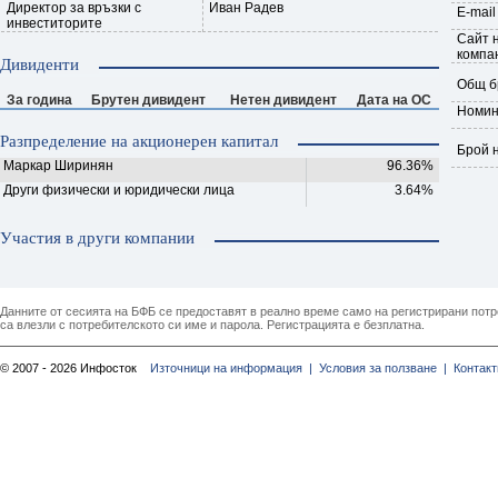
Директор за връзки с
Иван Радев
E-mail
инвеститорите
Сайт 
компа
Дивиденти
Общ б
За година
Брутен дивидент
Нетен дивидент
Дата на ОС
Номин
Разпределение на акционерен капитал
Брой 
Маркар Ширинян
96.36%
Други физически и юридически лица
3.64%
Участия в други компании
Данните от сесията на БФБ се предоставят в реално време само на регистрирани потреб
са влезли с потребителското си име и парола. Регистрацията е безплатна.
© 2007 - 2026 Инфосток
Източници на информация |
Условия за ползване |
Контакт