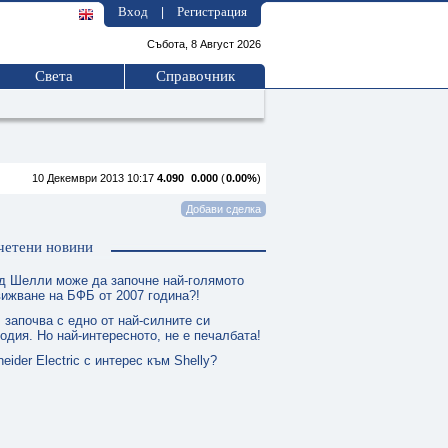
Вход
Регистрация
|
Събота, 8 Август 2026
Света
Справочник
10 Декември 2013 10:17
4.090
0.000
(
0.00%
)
четени новини
д Шелли може да започне най-голямото
ижване на БФБ от 2007 година?!
 започва с едно от най-силните си
одия. Но най-интересното, не е печалбата!
eider Electric с интерес към Shelly?