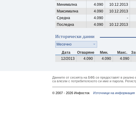
Минимална
4.090
10.12.2013
Максимална
4.090
10.12.2013
Средна
4.090
-
Последна
4.090
10.12.2013
Исторически данни
Месечно
Дата
Отваряне
Мин.
Макс.
За
12/2013
4.090
4.090
4.090
Данните от сесията на БФБ се предоставят в реално в
са влезли с потребителското си име и парола. Регист
© 2007 - 2026 Инфосток
Източници на информация 