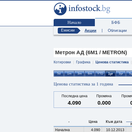
Начало
БФБ
Емисии
Акции
|
Облигации
Метрон АД (6M1 / METRON)
Котировки
|
Графика
|
Ценова статистика
Ценова статистика за 1 година
Последна цена
Промяна
Промя
4.090
0.000
-
Цена
Към дата
Начална
4.090
10.12.2013