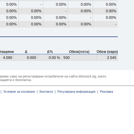
0.00%
-
0.00%
0.00%
0.00%
0.00%
0.00%
-
0.00%
0.00%
0.00%
0.00%
0.00%
-
0.00%
0.00%
0.00%
0.00%
0.00%
-
тваряне
Δ
Δ%
Обем(лота)
Обем (евро)
4.090
0.000
0.00 %
500
2 045
реме само на регистрирани потребители на сайта infostock.bg, които
рацията е безплатна.
|
Условия за ползване |
Контакти |
Регулирана информация |
Реклама