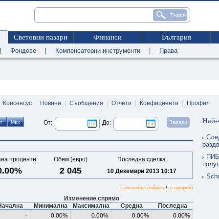
Световни пазари
Финанси
България
|
Фондове
|
Компенсаторни инструменти
|
Права
|
Консенсус
|
Новини
|
Съобщения
|
Отчети
|
Коефициенти
|
Профил
Най-
От:
До:
Сле
раздв
ПИБ
на проценти
Обем (евро)
Последна сделка
полуг
0.00%
2 045
10 Декември 2013 10:17
Schn
/
в абсолютна стойност
в проценти
Изменение спрямо
Начална
Минимална
Максимална
Средна
Последна
-
0.00%
0.00%
0.00%
0.00%