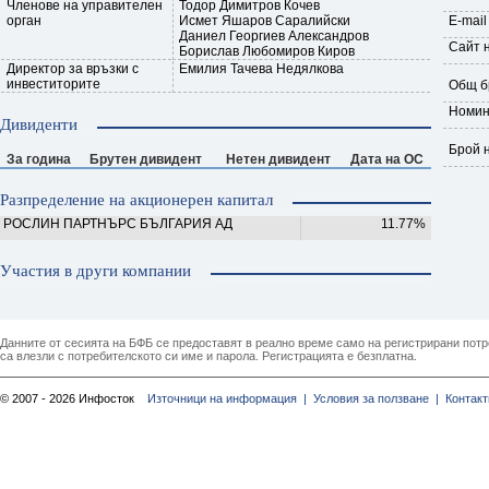
Членове на управителен
Тодор Димитров Кочев
орган
Исмет Яшаров Саралийски
E-mail
Даниел Георгиев Александров
Сайт 
Борислав Любомиров Киров
Директор за връзки с
Емилия Тачева Недялкова
инвеститорите
Общ б
Номин
Дивиденти
Брой 
За година
Брутен дивидент
Нетен дивидент
Дата на ОС
Разпределение на акционерен капитал
РОСЛИН ПАРТНЪРС БЪЛГАРИЯ АД
11.77%
Участия в други компании
Данните от сесията на БФБ се предоставят в реално време само на регистрирани потреб
са влезли с потребителското си име и парола. Регистрацията е безплатна.
© 2007 - 2026 Инфосток
Източници на информация |
Условия за ползване |
Контакт