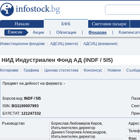
Начало
БФБ
Световни пазари
Емисии
Акции
|
Облигации
|
Фондове
|
Компенсат
Инвестиционни фондове
|
АДСИЦ (имоти)
|
АДСИЦ (вземания)
НИД Индустриален Фонд АД (INDF / 5I5)
Котировки
|
Графика
|
Ценова статистика
|
Консенсус
|
Новини
|
Съобщ
Предмет на дейност на фирмата:
-
Борсов код:
INDF / 5I5
Паза
ISIN:
BG1100007993
Сект
БУЛСТАТ:
121247332
Прин
Ръководство
Борислав Любомиров Киров,
Адрес
Изпълнителен директор
Телеф
Даниел Георгиев Александров,
Изпълнителен директор
Факс