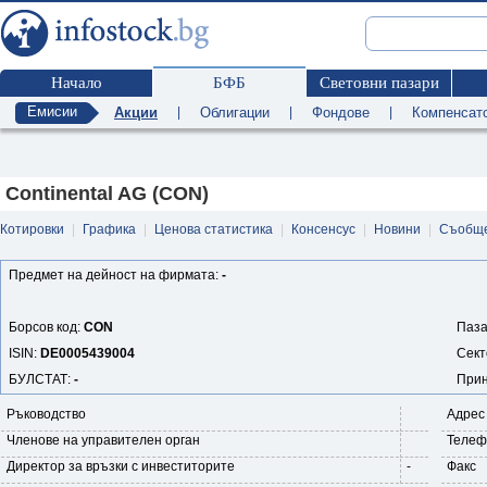
Начало
БФБ
Световни пазари
Емисии
Акции
|
Облигации
|
Фондове
|
Компенсат
Continental AG (CON)
Котировки
|
Графика
|
Ценова статистика
|
Консенсус
|
Новини
|
Съобщ
Предмет на дейност на фирмата:
-
Борсов код:
CON
Паза
ISIN:
DE0005439004
Сект
БУЛСТАТ:
-
Прин
Ръководство
Адрес
Членове на управителен орган
Телеф
Директор за връзки с инвеститорите
-
Факс