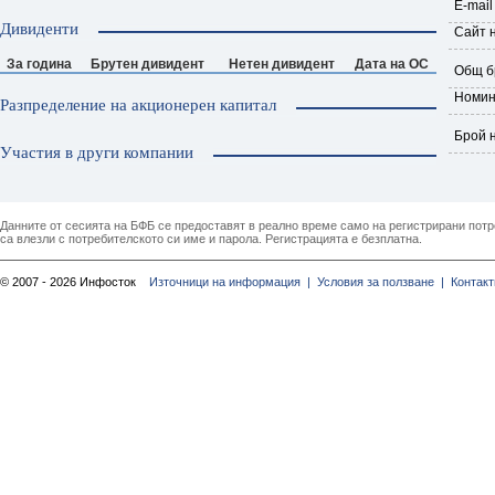
E-mail
Дивиденти
Сайт 
За година
Брутен дивидент
Нетен дивидент
Дата на ОС
Общ б
Номин
Разпределение на акционерен капитал
Брой 
Участия в други компании
Данните от сесията на БФБ се предоставят в реално време само на регистрирани потреб
са влезли с потребителското си име и парола. Регистрацията е безплатна.
© 2007 - 2026 Инфосток
Източници на информация |
Условия за ползване |
Контакт