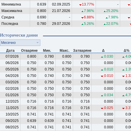
Минимална
0.639
02.09.2025
13.77%
-
Максимална
0.800
21.07.2026
7.96%
25.20%
Средна
0.690
-
6.88%
7.98%
Последна
0.780
29.07.2026
5.26%
22.07%
Исторически данни
Месечно
Дата
Отваряне
Мин.
Макс.
Затваряне
Δ
Δ%
07/2026
0.800
0.780
0.800
0.780
0.030
4.0
06/2026
0.750
0.750
0.750
0.750
0.000
0.0
05/2026
0.750
0.750
0.750
0.750
0.010
1.3
04/2026
0.750
0.740
0.750
0.740
0.010
1.3
03/2026
0.750
0.750
0.750
0.750
0.000
0.0
02/2026
0.750
0.750
0.750
0.750
0.000
0.0
01/2026
0.750
0.750
0.750
0.750
0.034
4.7
12/2025
0.716
0.716
0.716
0.716
0.000
0.0
11/2025
0.716
0.716
0.716
0.716
0.025
3.3
10/2025
0.741
0.741
0.741
0.741
0.000
0.0
09/2025
0.639
0.639
0.741
0.741
0.000
0.0
08/2025
0.741
0.741
0.741
0.741
0.000
0.0