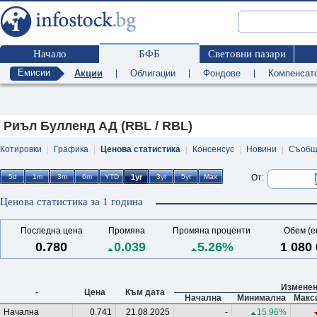
Начало
БФБ
Световни пазари
Емисии
Акции
|
Облигации
|
Фондове
|
Компенсат
Риъл Булленд АД (RBL / RBL)
Котировки
|
Графика
|
Ценова статистика
|
Консенсус
|
Новини
|
Съобщ
От:
Ценова статистика за 1 година
Последна цена
Промяна
Промяна проценти
Обем (е
0.780
0.039
5.26%
1 080
Изменен
-
Цена
Към дата
Начална
Минимална
Макс
Начална
0.741
21.08.2025
-
15.96%