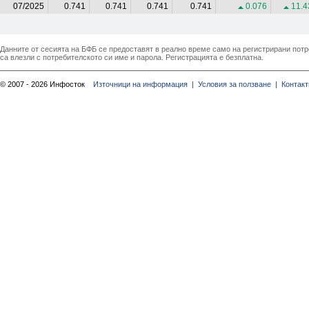
07/2025
0.741
0.741
0.741
0.741
0.076
11.4
Данните от сесията на БФБ се предоставят в реално време само на регистрирани потреб
са влезли с потребителското си име и парола. Регистрацията е безплатна.
© 2007 - 2026 Инфосток
Източници на информация |
Условия за ползване |
Контакт