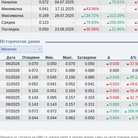
Начална
0.072
04.07.2025
-
75.61%
Минимална
0.041
17.11.2025
43.06%
-
Максимална
0.169
28.07.2025
134.72%
312.20%
Средна
0.123
-
70.83%
200.00%
Последна
0.050
23.06.2026
30.56%
21.95%
Исторически данни
Месечно
Дата
Отваряне
Мин.
Макс.
Затваряне
Δ
Δ%
06/2026
0.070
0.050
0.070
0.050
0.030
37.5
03/2026
0.072
0.072
0.080
0.080
0.000
0.0
01/2026
0.100
0.045
0.100
0.080
0.039
95.1
11/2025
0.052
0.041
0.052
0.041
0.010
19.6
10/2025
0.103
0.051
0.103
0.051
0.052
50.4
09/2025
0.143
0.095
0.157
0.103
0.048
31.7
08/2025
0.143
0.143
0.157
0.151
0.008
5.5
07/2025
0.072
0.072
0.169
0.143
0.093
186.0
06/2025
0.044
0.044
0.062
0.050
0.004
8.7
Данните от сесията на БФБ се предоставят в реално време само на регистрирани потреб