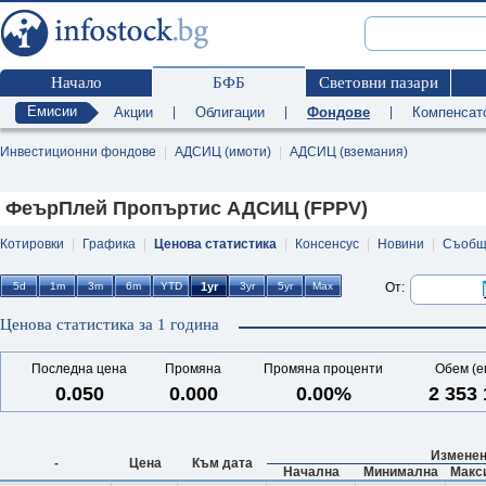
Начало
БФБ
Световни пазари
Емисии
Акции
|
Облигации
|
Фондове
|
Компенсат
Инвестиционни фондове
|
АДСИЦ (имоти)
|
АДСИЦ (вземания)
ФеърПлей Пропъртис АДСИЦ (FPPV)
Котировки
|
Графика
|
Ценова статистика
|
Консенсус
|
Новини
|
Съобщ
От:
Ценова статистика за 1 година
Последна цена
Промяна
Промяна проценти
Обем (е
0.050
0.000
0.00%
2 353
Изменен
-
Цена
Към дата
Начална
Минимална
Макс