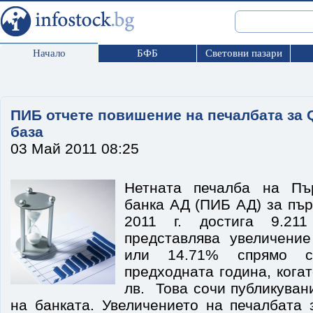
Начало
БФБ
Световни пазари
ПИБ отчете повишение на печалбата за 
база
03 Май 2011 08:25
Нетната печалба на Пъ
банка АД (ПИБ АД) за пър
2011 г. достига 9.211
представлява увеличение
или 14.71% спрямо 
предходната година, когат
лв. Това сочи публикуван
на банката. Увеличението на печалбата 