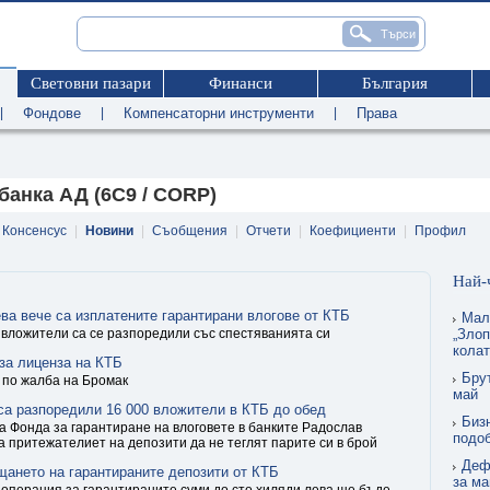
Световни пазари
Финанси
България
|
Фондове
|
Компенсаторни инструменти
|
Права
банка АД (6C9 / CORP)
Консенсус
|
Новини
|
Съобщения
|
Отчети
|
Коефициенти
|
Профил
Най-
ва вече са изплатените гарантирани влогове от КТБ
Мал
 вложители са се разпоредили със спестяванията си
„Злоп
кола
за лиценза на КТБ
Бру
 по жалба на Бромак
май
са разпоредили 16 000 вложители в КТБ до обeд
Биз
 Фонда за гарантиране на влоговете в банките Радослав
подо
 притежателиет на депозити да не теглят парите си в брой
Деф
щането на гарантираните депозити от КТБ
за ма