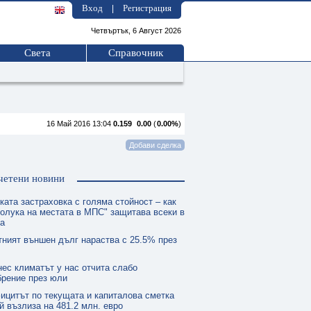
Вход
Регистрация
|
Четвъртък, 6 Август 2026
Света
Справочник
16 Май 2016 13:04
0.159
0.00
(
0.00%
)
четени новини
ката застраховка с голяма стойност – как
олука на местата в МПС" защитава всеки в
та
тният външен дълг нараства с 25.5% през
нес климатът у нас отчита слабо
брение през юли
ицитът по текущата и капиталова сметка
й възлиза на 481.2 млн. евро