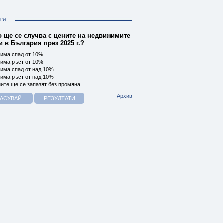
та
о ще се случва с цените на недвижимите
 в България през 2025 г.?
има спад от 10%
има ръст от 10%
има спад от над 10%
има ръст от над 10%
ите ще се запазят без промяна
Архив