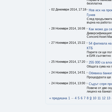
Първата банкова 
безплатна
02 Декември 2014, 17:18
Нов иск на про
Гунев
След продължите
върна на работа 
28 Ноември 2014, 16:08
Как може да се
Диверсификацията
Concord Asset M
27 Ноември 2014, 15:22
54 филиала на
КТБ
Парите си ще пол
и ЕИК съответно 
25 Ноември 2014, 17:20
255 000 са вло
Общата сума на г
24 Ноември 2014, 14:51
Обявиха банки
Процедурата ще 
24 Ноември 2014, 13:00
Съдът спря пр
Повече от две се
лиценз на банкат
...
« предишна
1
4
5
6
7
8
9
10
11
12
13