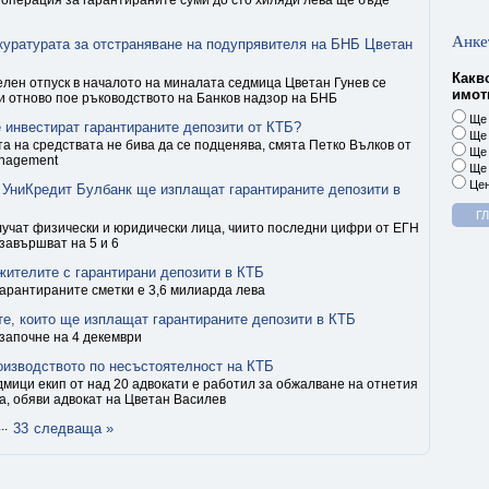
операция за гарантираните суми до сто хиляди лева ще бъде
Анке
куратурата за отстраняване на подупрявителя на БНБ Цветан
Какв
лен отпуск в началото на миналата седмица Цветан Гунев се
имоти
и отново пое ръководството на Банков надзор на БНБ
Ще 
 инвестират гарантираните депозити от КТБ?
Ще 
 на средствата не бива да се подценява, смята Петко Вълков от
Ще 
anagement
Ще 
Цен
 УниКредит Булбанк ще изплащат гарантираните депозити в
учат физически и юридически лица, чиито последни цифри от ЕГН
завършват на 5 и 6
жителите с гарантирани депозити в КТБ
арантираните сметки е 3,6 милиарда лева
те, които ще изплащат гарантираните депозити в КТБ
започне на 4 декември
оизводството по несъстоятелност на КТБ
дмици екип от над 20 адвокати е работил за обжалване на отнетия
а, обяви адвокат на Цветан Василев
...
33
следваща »